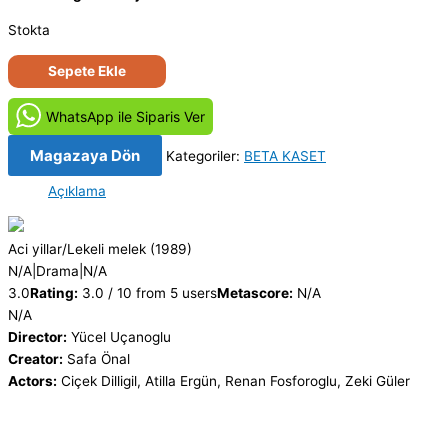
Stokta
Lekeli
Sepete Ekle
Melek
(1989)
WhatsApp ile Siparis Ver
Orjinal
BETA
Magazaya Dön
Kategoriler:
BETA KASET
Video
Açıklama
Kaset
Film
adet
Aci yillar/Lekeli melek
(1989)
N/A
|
Drama
|
N/A
3.0
Rating:
3.0 / 10 from 5 users
Metascore:
N/A
N/A
Director:
Yücel Uçanoglu
Creator:
Safa Önal
Actors:
Ciçek Dilligil, Atilla Ergün, Renan Fosforoglu, Zeki Güler