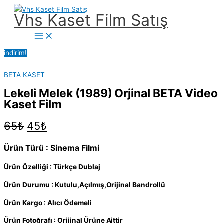
İçeriğe
Vhs Kaset Film Satış
atla
Main
Menu
indirim!
BETA KASET
Lekeli Melek (1989) Orjinal BETA Video
Kaset Film
Orijinal
Şu
65
₺
45
₺
fiyat:
andaki
65₺.
fiyat:
Ürün Türü : Sinema Filmi
45₺.
Ürün Özelliği : Türkçe Dublaj
Ürün Durumu : Kutulu,Açılmış,Orijinal Bandrollü
Ürün Kargo : Alıcı Ödemeli
Ürün Fotoğrafı : Orijinal Ürüne Aittir