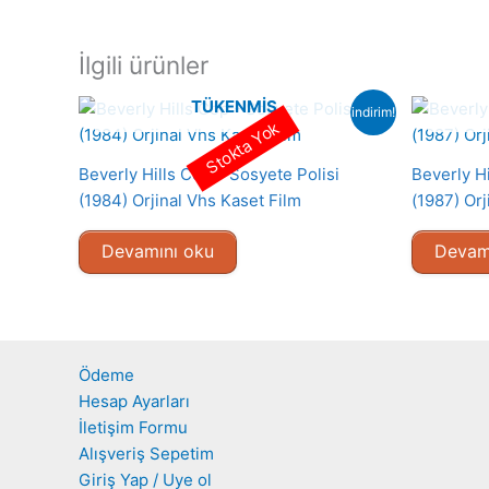
İlgili ürünler
TÜKENMIŞ
indirim!
Stokta Yok
Beverly Hills Cop – Sosyete Polisi
Beverly Hi
(1984) Orjinal Vhs Kaset Film
(1987) Orj
Devamını oku
Devam
Ödeme
Hesap Ayarları
İletişim Formu
Alışveriş Sepetim
Giriş Yap / Uye ol