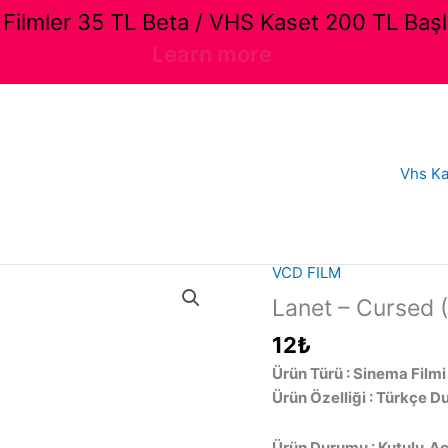
ilmler 35 TL Beta / VHS Kaset 200 TL Başl
Learn more
Vhs Ka
VCD FILM
Lanet – Cursed (
12
₺
Ürün Türü : Sinema Filmi
Ürün Özelliği : Türkçe D
Ürün Durumu : Kutulu,Aç