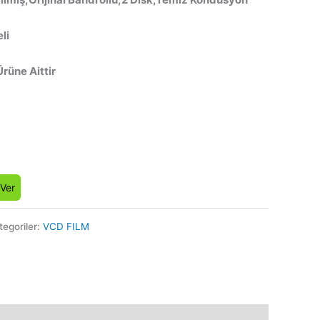
li
Ürüne Aittir
 Ver
tegoriler:
VCD FILM