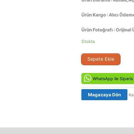
Ürün Kargo : Alıcı Ödeme
Ürün Fotoğrafı : Orijinal 
Stokta
Lanet
Sepete Ekle
-
Cursed
(2005)
WhatsApp ile Siparis
Orijinal
VCD
Magazaya Dön
Ka
adet