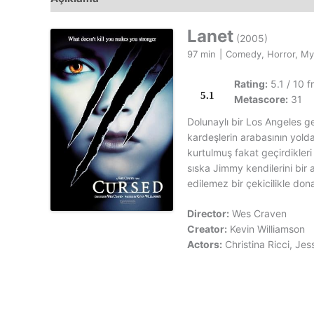
Lanet
(2005)
97 min
|
Comedy, Horror, My
Rating:
5.1 / 10 
5.1
Metascore:
31
Dolunaylı bir Los Angeles ge
kardeşlerin arabasının yold
kurtulmuş fakat geçirdikleri
sıska Jimmy kendilerini bir 
edilemez bir çekicilikle donat
Director:
Wes Craven
Creator:
Kevin Williamson
Actors:
Christina Ricci, Je