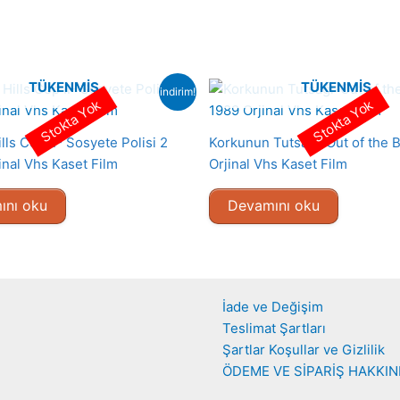
TÜKENMIŞ
TÜKENMIŞ
indirim!
Stokta Yok
Stokta Yok
lls Cop II- Sosyete Polisi 2
Korkunun Tutsağı-Out of the 
inal Vhs Kaset Film
Orjinal Vhs Kaset Film
ını oku
Devamını oku
İade ve Değişim
Teslimat Şartları
Şartlar Koşullar ve Gizlilik
ÖDEME VE SİPARİŞ HAKKI