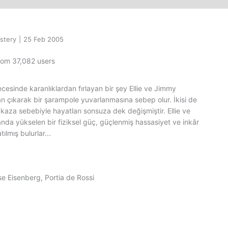
stery
|
25 Feb 2005
from 37,082 users
cesinde karanlıklardan fırlayan bir şey Ellie ve Jimmy
an çıkarak bir şarampole yuvarlanmasına sebep olur. İkisi de
 kaza sebebiyle hayatları sonsuza dek değişmiştir. Ellie ve
anda yükselen bir fiziksel güç, güçlenmiş hassasiyet ve inkâr
ılmış bulurlar...
sse Eisenberg, Portia de Rossi