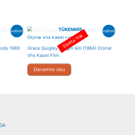
TÜKENMIŞ
indirim!
indirim!
Stokta Yok
Body 1989
Grace Quigley- Çılgın İkili (1984) Orjinal
Vhs Kaset Film
Devamını oku
NDA