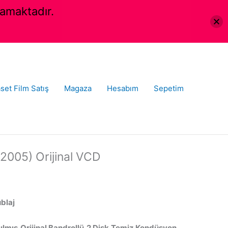
amaktadır.
set Film Satış
Magaza
Hesabım
Sepetim
2005) Orijinal VCD
ublaj
ılmış,Orijinal Bandrollü,2 Disk,Temiz Kondüsyon