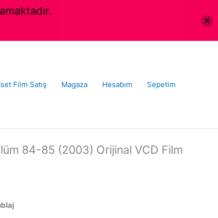
amaktadır.
set Film Satış
Magaza
Hesabım
Sepetim
ölüm 84-85 (2003) Orijinal VCD Film
ublaj