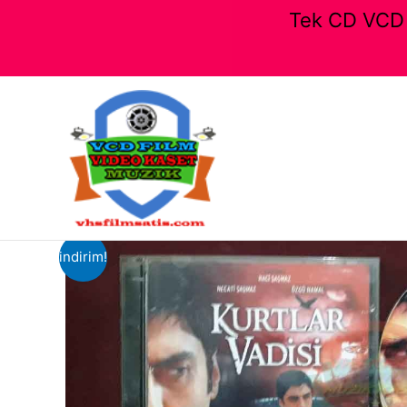
Tek CD VCD F
İçeriğe
atla
indirim!