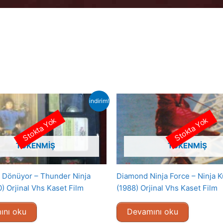
indirim!
Stokta Yok
Stokta Yok
TÜKENMIŞ
TÜKENMIŞ
ar Dönüyor – Thunder Ninja
Diamond Ninja Force – Ninja K
) Orjinal Vhs Kaset Film
(1988) Orjinal Vhs Kaset Film
ını oku
Devamını oku