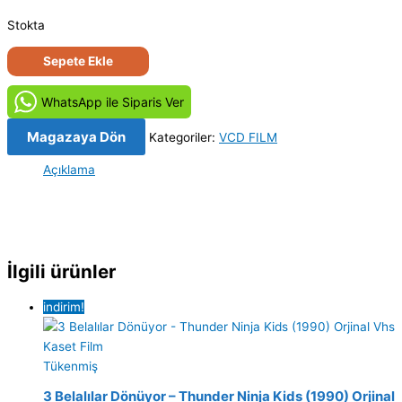
Stokta
Kurtlar
Sepete Ekle
Vadisi
Bölüm
WhatsApp ile Siparis Ver
37-
38
Magazaya Dön
Kategoriler:
VCD FILM
(2003)
Açıklama
Orijinal
VCD
Film
Satış
adet
İlgili ürünler
indirim!
Tükenmiş
3 Belalılar Dönüyor – Thunder Ninja Kids (1990) Orjinal