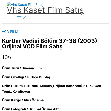
İçeriğe
Vhs Kaset Film Satış
atla
Main
Menu
VCD FILM
Kurtlar Vadisi Bölüm 37-38 (2003)
Orijinal VCD Film Satış
10
₺
Ürün Türü : Sinema Filmi
Ürün Özelliği : Türkçe Dublaj
Ürün Durumu : Kutulu,Açılmış,Orijinal Bandrollü,2 Disk,Çok
Temiz Kondisyon
Ürün Kargo : Alıcı Ödemeli
Ürün Fotoğrafı : Orijinal Ürüne Aittir