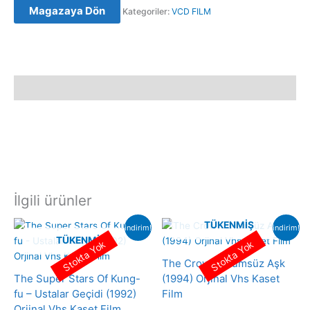
Magazaya Dön
Kategoriler:
VCD FILM
Orijinal
VCD
Film
Satış
adet
Açıklama
İlgili ürünler
TÜKENMIŞ
indirim!
indirim!
TÜKENMIŞ
Stokta Yok
Stokta Yok
The Crow – Ölümsüz Aşk
The Super Stars Of Kung-
(1994) Orjinal Vhs Kaset
fu – Ustalar Geçidi (1992)
Film
Orjinal Vhs Kaset Film