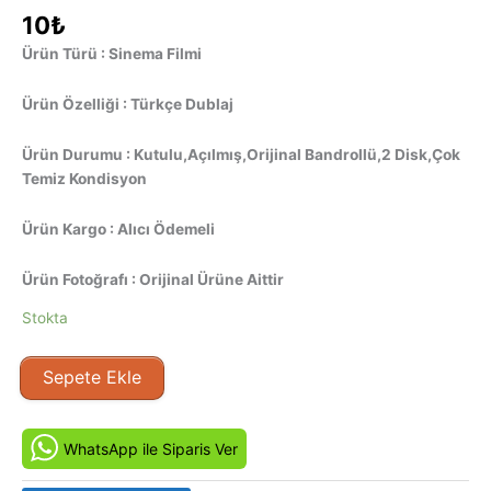
10
₺
Ürün Türü : Sinema Filmi
Ürün Özelliği : Türkçe Dublaj
Ürün Durumu : Kutulu,Açılmış,Orijinal Bandrollü,2 Disk,Çok
Temiz Kondisyon
Ürün Kargo : Alıcı Ödemeli
Ürün Fotoğrafı : Orijinal Ürüne Aittir
Stokta
Kurtlar
Sepete Ekle
Vadisi
Bölüm
15-
WhatsApp ile Siparis Ver
16
(2003)