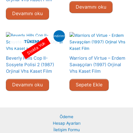
Devamını oku
Devamını oku
indirim!
TÜKENMIŞ
Stokta Yok
Beverly Hills Cop II-
Warriors of Virtue – Erdem
Sosyete Polisi 2 (1987)
Savaşçıları (1997) Orjinal
Orjinal Vhs Kaset Film
Vhs Kaset Film
Devamını oku
Sepete Ekle
Ödeme
Hesap Ayarları
İletişim Formu