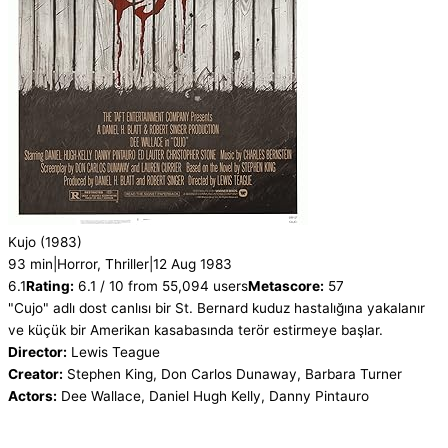
Kujo
(1983)
93 min
|
Horror, Thriller
|
12 Aug 1983
6.1
Rating:
6.1 / 10 from 55,094 users
Metascore:
57
"Cujo" adlı dost canlısı bir St. Bernard kuduz hastalığına yakalanır
ve küçük bir Amerikan kasabasında terör estirmeye başlar.
Director:
Lewis Teague
Creator:
Stephen King, Don Carlos Dunaway, Barbara Turner
Actors:
Dee Wallace, Daniel Hugh Kelly, Danny Pintauro