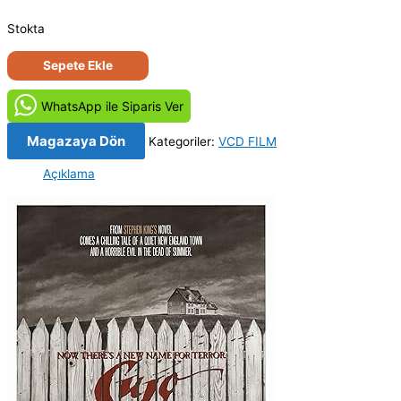
Stokta
Kujo
Sepete Ekle
-
Cujo
WhatsApp ile Siparis Ver
(1983)
Orijinal
Magazaya Dön
Kategoriler:
VCD FILM
VCD
Açıklama
Film
Satış
adet