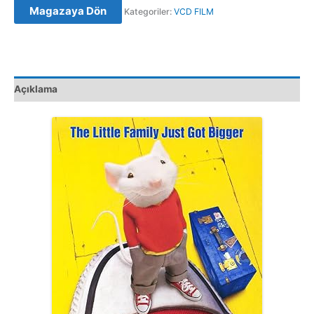
Magazaya Dön
Kategoriler:
VCD FILM
Orijinal
VCD
adet
Açıklama