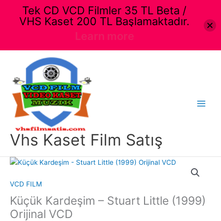
Tek CD VCD Filmler 35 TL Beta /
VHS Kaset 200 TL Başlamaktadır.
Learn more
İçeriğe
atla
Main
Menu
Vhs Kaset Film Satış
VCD FILM
Küçük Kardeşim – Stuart Little (1999)
Orijinal VCD