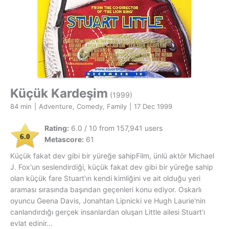
Küçük Kardeşim
(1999)
84 min
|
Adventure, Comedy, Family
|
17 Dec 1999
Rating:
6.0 / 10 from 157,941 users
6.0
Metascore:
61
Küçük fakat dev gibi bir yüreğe sahipFilm, ünlü aktör Michael
J. Fox'un seslendirdiği, küçük fakat dev gibi bir yüreğe sahip
olan küçük fare Stuart'ın kendi kimliğini ve ait olduğu yeri
araması sırasında başından geçenleri konu ediyor. Oskarlı
oyuncu Geena Davis, Jonahtan Lipnicki ve Hugh Laurie'nin
canlandırdığı gerçek insanlardan oluşan Little ailesi Stuart'ı
evlat edinir...