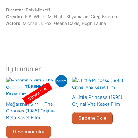
Director:
Rob Minkoff
Creator:
E.B. White, M. Night Shyamalan, Greg Brooker
Actors:
Michael J. Fox, Geena Davis, Hugh Laurie
İlgili ürünler
indirim!
TÜKENMIŞ
Stokta Yok
A Little Princess (1995)
Mağaranın Sırrı – The
Orjinal Vhs Kaset Film
Goonies (1985) Orijinal
Beta Kaset Film
Sepete Ekle
Devamını oku