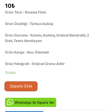
10
₺
Ürün Türü : Sinema Filmi
Ürün Özelliği : Türkçe Dublaj
Ürün Durumu : Kutulu,Açılmış,Orijinal Bandrollü,2
Disk,Temiz Kondisyon
Ürün Kargo : Alıcı Ödemeli
Ürün Fotoğrafı : Orijinal Ürüne Aittir
Stokta
Küçük
Sepete Ekle
Kardeşim
-
Stuart
WhatsApp ile Siparis Ver
Little
(1999)