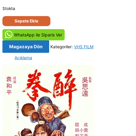
Stokta
Küçük
Sepete Ekle
Dev
Adam
WhatsApp ile Siparis Ver
-
Zui
Magazaya Dön
Kategoriler:
VHS FILM
quan
Açıklama
(1978)
Orijinal
Vhs
Kaset
Film
adet