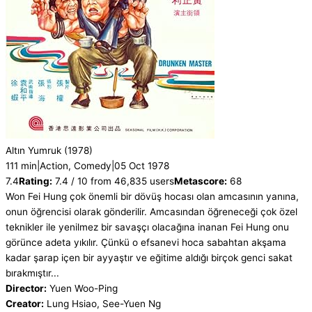
Altın Yumruk
(1978)
111 min
|
Action, Comedy
|
05 Oct 1978
7.4
Rating:
7.4 / 10 from 46,835 users
Metascore:
68
Won Fei Hung çok önemli bir dövüş hocası olan amcasının yanına,
onun öğrencisi olarak gönderilir. Amcasından öğreneceği çok özel
teknikler ile yenilmez bir savaşçı olacağına inanan Fei Hung onu
görünce adeta yıkılır. Çünkü o efsanevi hoca sabahtan akşama
kadar şarap içen bir ayyaştır ve eğitime aldığı birçok genci sakat
bırakmıştır...
Director:
Yuen Woo-Ping
Creator:
Lung Hsiao, See-Yuen Ng