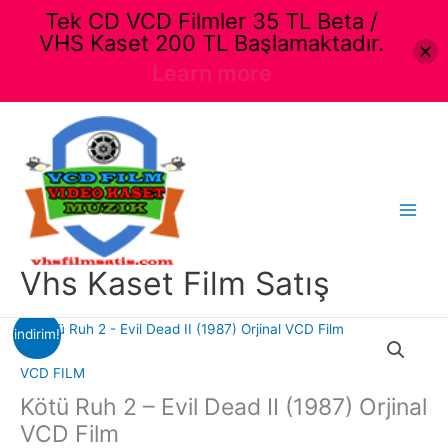
Tek CD VCD Filmler 35 TL Beta /
VHS Kaset 200 TL Başlamaktadır.
Learn more
İçeriğe
atla
Main
Menu
Vhs Kaset Film Satış
indirim!
VCD FILM
Kötü Ruh 2 – Evil Dead II (1987) Orjinal
VCD Film