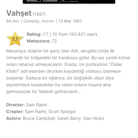
Vahşet
(1987)
84 min
|
Comedy, Horror
|
13 Mar 1987
Rating:
7.7 / 10 from 193,621 users
7.7
Metascore:
72
Maceraya düşkün bir genç olan Ash, sevgilisi Linda ile
ormanlık bir bölgedeki bir barakaya gider. Bu ısız yerde kimse
onları rahatsız etmeyecektir. Orada, bir profesörün "Ölüler
Kitabı" adlı eserden okurken kaydettiği videoyu izlemeye
başlarlar. Sadece bir eğlence, bir değişiklik olsun diye
seyretmeye başladıkları bu video onların başına akla
gelmeyecek bir felaketi getirecektir...
Director:
Sam Raimi
Creator:
Sam Raimi, Scott Spiegel
Actors:
Bruce Campbell, Sarah Berry, Dan Hicks