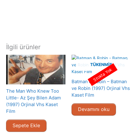
İlgili ürünler
TÜKENMIŞ
Stokta Yok
Batman & Robin – Batman
ve Robin (1997) Orjinal Vhs
The Man Who Knew Too
Kaset Film
Little- Az Şey Bilen Adam
(1997) Orjinal Vhs Kaset
Devamını oku
Film
Sepete Ekle