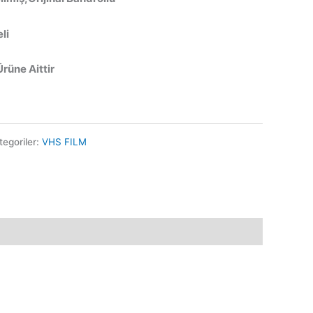
li
Ürüne Aittir
tegoriler:
VHS FILM