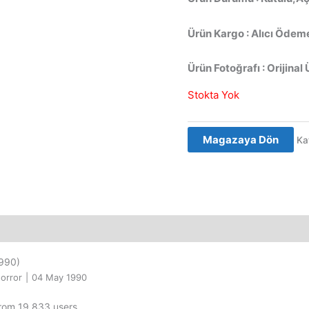
Ürün Kargo : Alıcı Ödeme
Ürün Fotoğrafı : Orijinal 
Stokta Yok
Magazaya Dön
Ka
990)
orror
|
04 May 1990
from 19,833 users