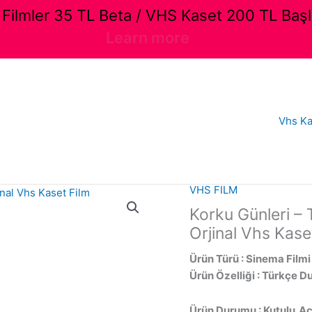
ilmler 35 TL Beta / VHS Kaset 200 TL Başl
Learn more
Vhs Ka
VHS FILM
Korku Günleri – 
Orjinal Vhs Kase
Ürün Türü : Sinema Filmi
Ürün Özelliği : Türkçe D
Ürün Durumu : Kutulu,Açı