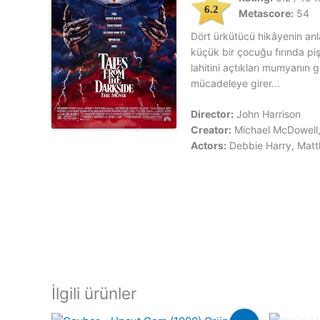
6.2
Metascore:
54
Dört ürkütücü hikâyenin anlat
küçük bir çocuğu fırında pi
lahitini açtıkları mumyanın 
mücadeleye girer...
Director:
John Harrison
Creator:
Michael McDowell,
Actors:
Debbie Harry, Matt
İlgili ürünler