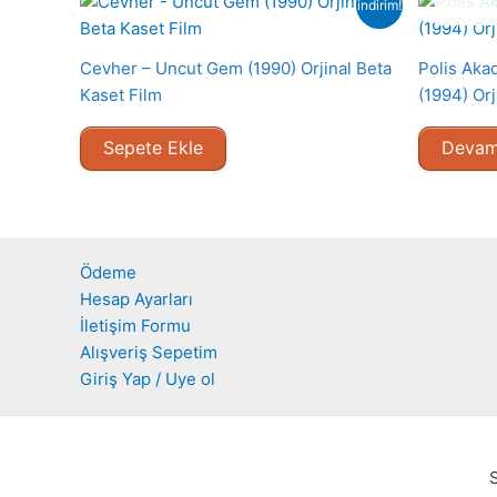
indirim!
Cevher – Uncut Gem (1990) Orjinal Beta
Polis Aka
Kaset Film
(1994) Orj
Sepete Ekle
Devam
Ödeme
Hesap Ayarları
İletişim Formu
Alışveriş Sepetim
Giriş Yap / Uye ol
S