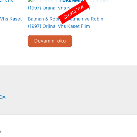
TÜKENMIŞ
Stokta Yok
 Vhs Kaset
Batman & Robin – Batman ve Robin
(1997) Orjinal Vhs Kaset Film
Devamını oku
NDA
r.