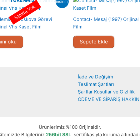
TÜKENMIŞ
indirim!
Stokta Yok
demisi : Moskova Görevi
Contact- Mesaj (1997) Orijinal
inal Vhs Kaset Film
Film
ını oku
Sepete Ekle
İade ve Değişim
Teslimat Şartları
Şartlar Koşullar ve Gizlilik
ÖDEME VE SİPARİŞ HAKKI
Ürünlerimiz %100 Orijinaldir.
itemizde Bilgileriniz
256bit SSL
sertifikasıyla koruma altındadı