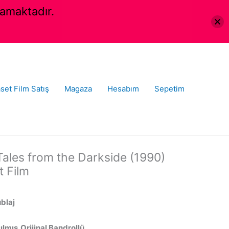
amaktadır.
set Film Satış
Magaza
Hesabım
Sepetim
Tales from the Darkside (1990)
t Film
ublaj
lmış,Orijinal Bandrollü