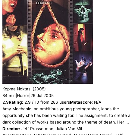
Kopma Noktası
(2005)
84 min
|
Horror
|
26 Jul 2005
2.9
Rating:
2.9 / 10 from 286 users
Metascore:
N/A
Amy Mechanic, an ambitious young photographer, lands the
opportunity she has been waiting for. The assignment: to create a
dark collection of works based around the theme of death. Her ...
Director:
Jeff Prosserman, Julian Van Mil