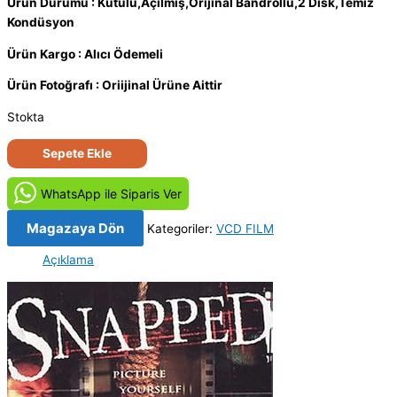
Ürün Durumu : Kutulu,Açılmış,Orijinal Bandrollü,2 Disk,Temiz
Kondüsyon
Ürün Kargo : Alıcı Ödemeli
Ürün Fotoğrafı : Oriijinal Ürüne Aittir
Stokta
Kopma
Sepete Ekle
Noktası
–
WhatsApp ile Siparis Ver
Snapped
(2005)
Magazaya Dön
Kategoriler:
VCD FILM
Orjinal
Açıklama
VCD
Film
Satış
adet