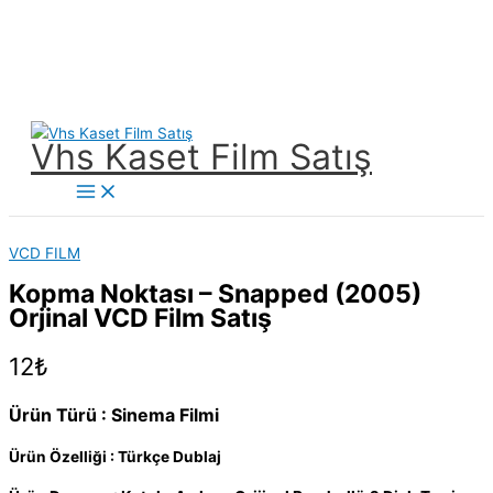
İçeriğe
Vhs Kaset Film Satış
atla
Main
Menu
VCD FILM
Kopma Noktası – Snapped (2005)
Orjinal VCD Film Satış
12
₺
Ürün Türü : Sinema Filmi
Ürün Özelliği : Türkçe Dublaj