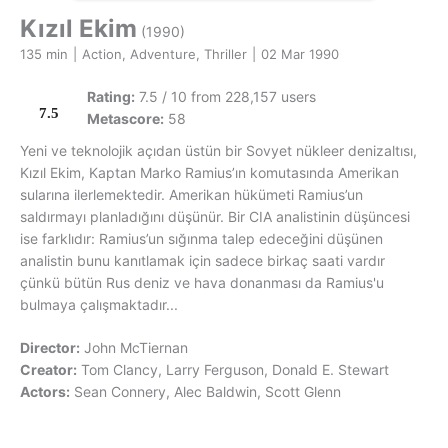
Kızıl Ekim
(1990)
135 min
|
Action, Adventure, Thriller
|
02 Mar 1990
Rating:
7.5 / 10 from 228,157 users
7.5
Metascore:
58
Yeni ve teknolojik açıdan üstün bir Sovyet nükleer denizaltısı,
Kızıl Ekim, Kaptan Marko Ramius’ın komutasında Amerikan
sularına ilerlemektedir. Amerikan hükümeti Ramius’un
saldırmayı planladığını düşünür. Bir CIA analistinin düşüncesi
ise farklıdır: Ramius’un sığınma talep edeceğini düşünen
analistin bunu kanıtlamak için sadece birkaç saati vardır
çünkü bütün Rus deniz ve hava donanması da Ramius'u
bulmaya çalışmaktadır...
Director:
John McTiernan
Creator:
Tom Clancy, Larry Ferguson, Donald E. Stewart
Actors:
Sean Connery, Alec Baldwin, Scott Glenn