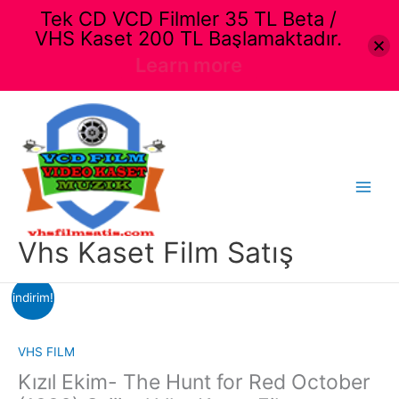
Tek CD VCD Filmler 35 TL Beta /
VHS Kaset 200 TL Başlamaktadır.
Learn more
İçeriğe
atla
Main
Menu
Vhs Kaset Film Satış
indirim!
VHS FILM
Kızıl Ekim- The Hunt for Red October