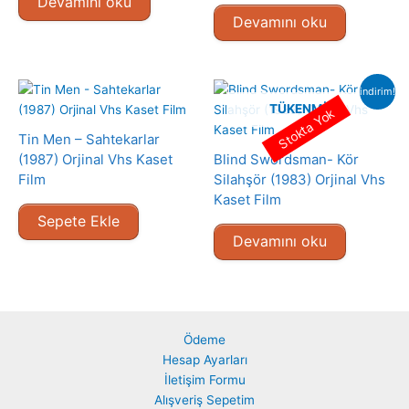
Devamını oku
Devamını oku
indirim!
TÜKENMIŞ
Stokta Yok
Tin Men – Sahtekarlar
(1987) Orjinal Vhs Kaset
Blind Swordsman- Kör
Film
Silahşör (1983) Orjinal Vhs
Kaset Film
Sepete Ekle
Devamını oku
Ödeme
Hesap Ayarları
İletişim Formu
Alışveriş Sepetim