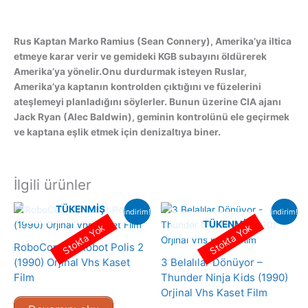
Rus Kaptan Marko Ramius (Sean Connery), Amerika’ya iltica
etmeye karar verir ve gemideki KGB subayını öldürerek
Amerika’ya yönelir.Onu durdurmak isteyen Ruslar,
Amerika’ya kaptanın kontrolden çıktığını ve füzelerini
ateşlemeyi planladığını söylerler. Bunun üzerine CIA ajanı
Jack Ryan (Alec Baldwin), geminin kontrolünü ele geçirmek
ve kaptana eşlik etmek için denizaltıya biner.
İlgili ürünler
TÜKENMIŞ
indirim!
indirim!
TÜKENMIŞ
Stokta Yok
Stokta Yok
RoboCop 2 – Robot Polis 2
(1990) Orjinal Vhs Kaset
3 Belalılar Dönüyor –
Film
Thunder Ninja Kids (1990)
Orjinal Vhs Kaset Film