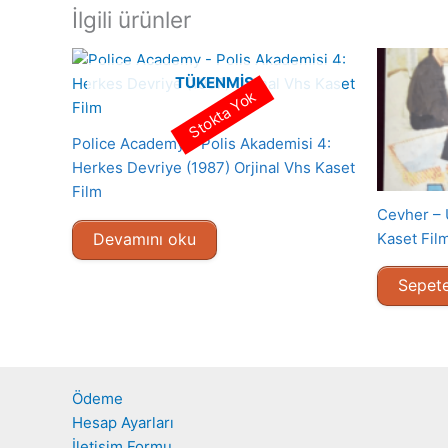
İlgili ürünler
TÜKENMIŞ
Stokta Yok
Police Academy – Polis Akademisi 4:
Herkes Devriye (1987) Orjinal Vhs Kaset
Film
Cevher – 
Devamını oku
Kaset Fil
Sepete
Ödeme
Hesap Ayarları
İletişim Formu