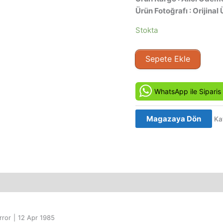
Ürün Fotoğrafı : Orijinal 
Stokta
Kedi
Sepete Ekle
Gözü
-
Cat's
WhatsApp ile Siparis
Eye
(1985)
Magazaya Dön
Ka
Orjinal
VCD
Film
adet
rror
|
12 Apr 1985