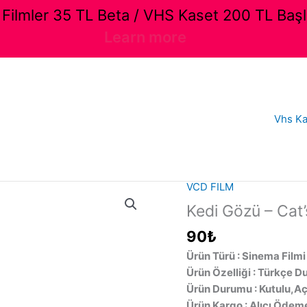
ilmler 35 TL Beta / VHS Kaset 200 TL Başl
Learn more
Vhs Ka
VCD FILM
Kedi Gözü – Cat’
90
₺
Ürün Türü : Sinema Filmi
Ürün Özelliği : Türkçe D
Ürün Durumu : Kutulu,Aç
Ürün Kargo : Alıcı Ödeme