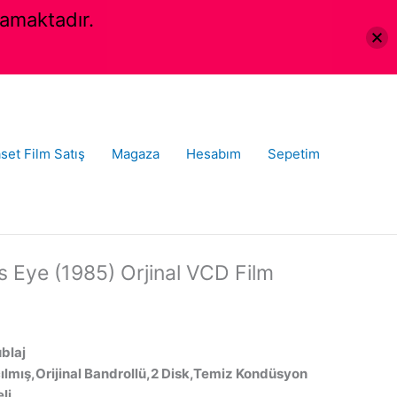
amaktadır.
set Film Satış
Magaza
Hesabım
Sepetim
s Eye (1985) Orjinal VCD Film
ublaj
ılmış,Orijinal Bandrollü,2 Disk,Temiz Kondüsyon
li