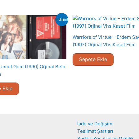
indirim!
Warriors of Virtue – Erdem Sav
(1997) Orjinal Vhs Kaset Film
Sepete Ekle
Uncut Gem (1990) Orjinal Beta
m
 Ekle
İade ve Değişim
Teslimat Şartları
Şartlar Koşullar ve Gizlilik