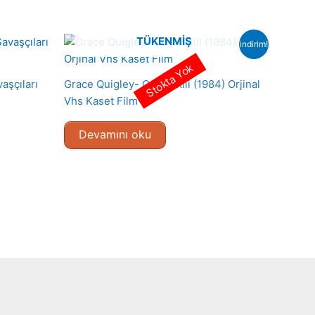
TÜKENMIŞ
indirim!
Stokta Yok
aşçıları
Grace Quigley- Çılgın İkili (1984) Orjinal
Vhs Kaset Film
Devamını oku