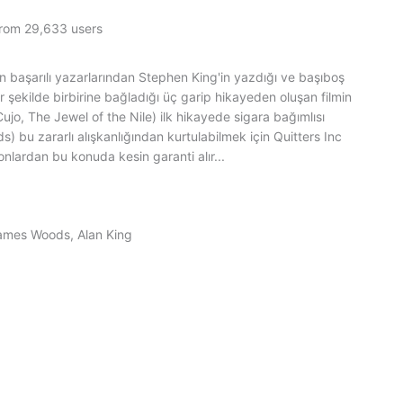
from 29,633 users
en başarılı yazarlarından Stephen King'in yazdığı ve başıboş
ir şekilde birbirine bağladığı üç garip hikayeden oluşan filmin
jo, The Jewel of the Nile) ilk hikayede sigara bağımlısı
 bu zararlı alışkanlığından kurtulabilmek için Quitters Inc
 onlardan bu konuda kesin garanti alır...
ames Woods, Alan King