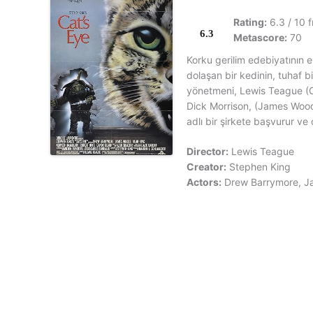
Rating:
6.3 / 10 
6.3
Metascore:
70
Korku gerilim edebiyatının 
dolaşan bir kedinin, tuhaf b
yönetmeni, Lewis Teague (Cu
Dick Morrison, (James Woods)
adlı bir şirkete başvurur ve
Director:
Lewis Teague
Creator:
Stephen King
Actors:
Drew Barrymore, J