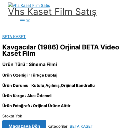
İçeriğe
Vhs Kaset Film Satış
atla
Main
Menu
BETA KASET
Kavgacılar (1986) Orjinal BETA Video
Kaset Film
Ürün Türü : Sinema Filmi
Ürün Özelliği : Türkçe Dublaj
Ürün Durumu : Kutulu,Açılmış,Orijinal Bandrollü
Ürün Kargo : Alıcı Ödemeli
Ürün Fotoğrafı : Orijinal Ürüne Aittir
Stokta Yok
Magazaya Dön
Kategoriler:
BETA KASET