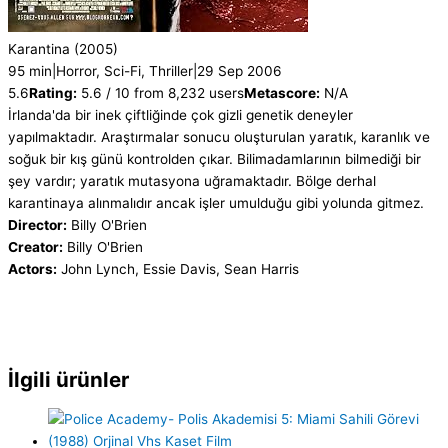
Karantina
(2005)
95 min
|
Horror, Sci-Fi, Thriller
|
29 Sep 2006
5.6
Rating:
5.6 / 10 from 8,232 users
Metascore:
N/A
İrlanda'da bir inek çiftliğinde çok gizli genetik deneyler
yapılmaktadır. Araştırmalar sonucu oluşturulan yaratık, karanlık ve
soğuk bir kış günü kontrolden çıkar. Bilimadamlarının bilmediği bir
şey vardır; yaratık mutasyona uğramaktadır. Bölge derhal
karantinaya alınmalıdır ancak işler umulduğu gibi yolunda gitmez.
Director:
Billy O'Brien
Creator:
Billy O'Brien
Actors:
John Lynch, Essie Davis, Sean Harris
İlgili ürünler