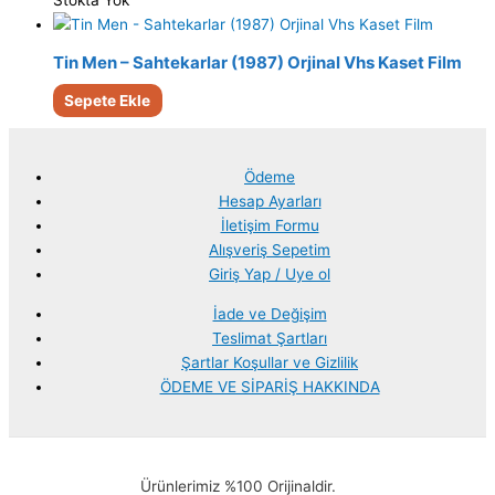
Stokta Yok
Tin Men – Sahtekarlar (1987) Orjinal Vhs Kaset Film
Sepete Ekle
Ödeme
Hesap Ayarları
İletişim Formu
Alışveriş Sepetim
Giriş Yap / Uye ol
İade ve Değişim
Teslimat Şartları
Şartlar Koşullar ve Gizlilik
ÖDEME VE SİPARİŞ HAKKINDA
Ürünlerimiz %100 Orijinaldir.