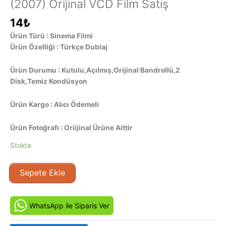
(2007) Orijinal VCD Film Satış
14
₺
Ürün Türü : Sinema Filmi
Ürün Özelliği : Türkçe Dublaj
Ürün Durumu : Kutulu,Açılmış,Orijinal Bandrollü,2
Disk,Temiz Kondüsyon
Ürün Kargo : Alıcı Ödemeli
Ürün Fotoğrafı : Oriijinal Ürüne Aittir
Stokta
Kapan
Sepete Ekle
-
La
habitación
WhatsApp ile Siparis Ver
de
Fermat