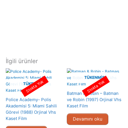
İlgili ürünler
TÜKENMIŞ
Stokta Yok
Stokta Yok
TÜKENMIŞ
Batman & Robin – Batman
Police Academy- Polis
ve Robin (1997) Orjinal Vhs
Akademisi 5: Miami Sahili
Kaset Film
Görevi (1988) Orjinal Vhs
Kaset Film
Devamını oku