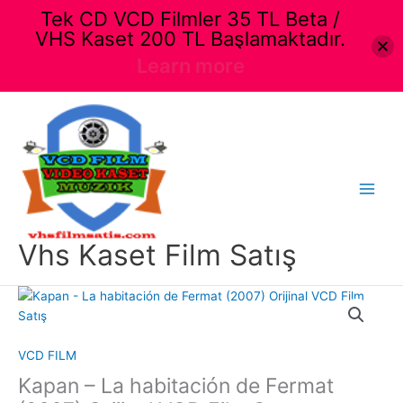
Tek CD VCD Filmler 35 TL Beta /
VHS Kaset 200 TL Başlamaktadır.
Learn more
İçeriğe
atla
Main
Menu
Vhs Kaset Film Satış
VCD FILM
Kapan – La habitación de Fermat