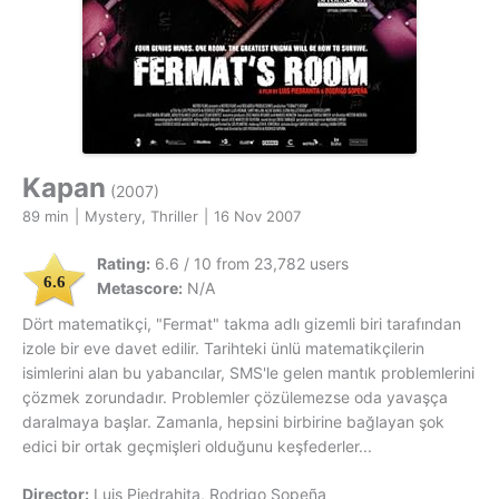
Kapan
(2007)
89 min
|
Mystery, Thriller
|
16 Nov 2007
Rating:
6.6 / 10 from 23,782 users
6.6
Metascore:
N/A
Dört matematikçi, "Fermat" takma adlı gizemli biri tarafından
izole bir eve davet edilir. Tarihteki ünlü matematikçilerin
isimlerini alan bu yabancılar, SMS'le gelen mantık problemlerini
çözmek zorundadır. Problemler çözülemezse oda yavaşça
daralmaya başlar. Zamanla, hepsini birbirine bağlayan şok
edici bir ortak geçmişleri olduğunu keşfederler...
Director:
Luis Piedrahita, Rodrigo Sopeña