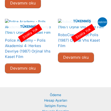
Devamını oku
TÜKENMIŞ
indirim!
TÜKENMIŞ
Stokta Yok
Stokta Yok
RoboCop – Robot Polis
Police Academy – Polis
(1987) Orjinal Vhs Kaset
Akademisi 4: Herkes
Film
Devriye (1987) Orjinal Vhs
Kaset Film
Devamını oku
Devamını oku
Ödeme
Hesap Ayarları
İletişim Formu