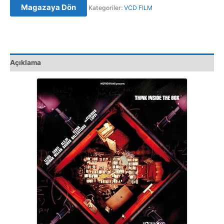
Magazaya Dön
Kategoriler:
VCD FILM
(2007)
Orijinal
VCD
Film
Satış
Açıklama
adet