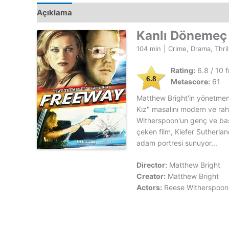
Açıklama
Kanlı Dönemeç
104 min
|
Crime, Drama, Thril
Rating:
6.8 / 10 
6.8
Metascore:
61
Matthew Bright'in yönetmenli
Kız" masalını modern ve rah
Witherspoon'un genç ve baş
çeken film, Kiefer Sutherlan
adam portresi sunuyor...
Director:
Matthew Bright
Creator:
Matthew Bright
Actors:
Reese Witherspoon