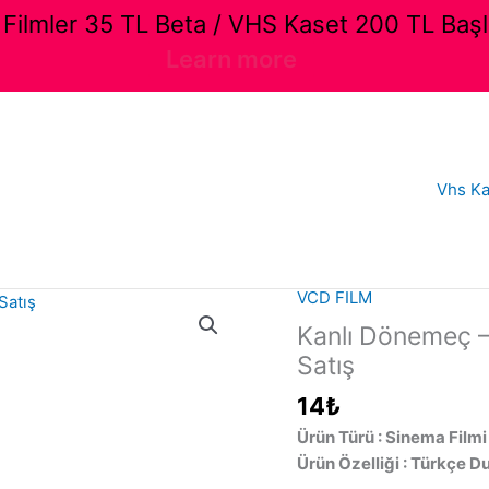
ilmler 35 TL Beta / VHS Kaset 200 TL Başl
Learn more
Vhs Ka
VCD FILM
Kanlı Dönemeç –
Satış
14
₺
Ürün Türü : Sinema Filmi
Ürün Özelliği : Türkçe D