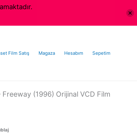
amaktadır.
set Film Satış
Magaza
Hesabım
Sepetim
 Freeway (1996) Orijinal VCD Film
ublaj