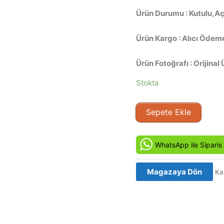
Ürün Durumu : Kutulu,Aç
Ürün Kargo : Alıcı Ödeme
Ürün Fotoğrafı : Orijinal 
Stokta
Kanlı
Sepete Ekle
Dönemeç
-
Freeway
WhatsApp ile Siparis
(1996)
Orijinal
Magazaya Dön
Ka
VCD
Film
Satış
adet