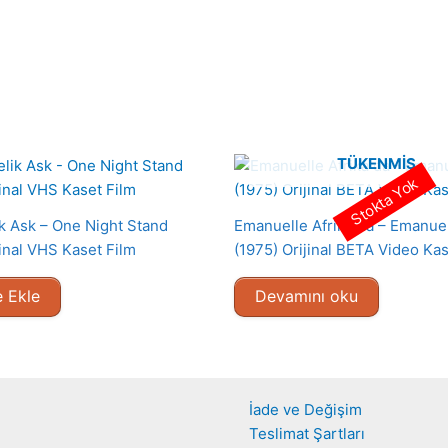
TÜKENMIŞ
Stokta Yok
ik Ask – One Night Stand
Emanuelle Afrika da – Emanue
jinal VHS Kaset Film
(1975) Orijinal BETA Video Kas
 Ekle
Devamını oku
İade ve Değişim
Teslimat Şartları