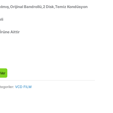
ılmış,Orijinal Bandrollü,2 Disk,Temiz Kondüsyon
li
Ürüne Aittir
 Ver
tegoriler:
VCD FILM