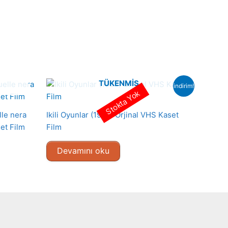
TÜKENMIŞ
indirim!
Stokta Yok
lle nera
Ikili Oyunlar (1989) Orjinal VHS Kaset
et Film
Film
Devamını oku