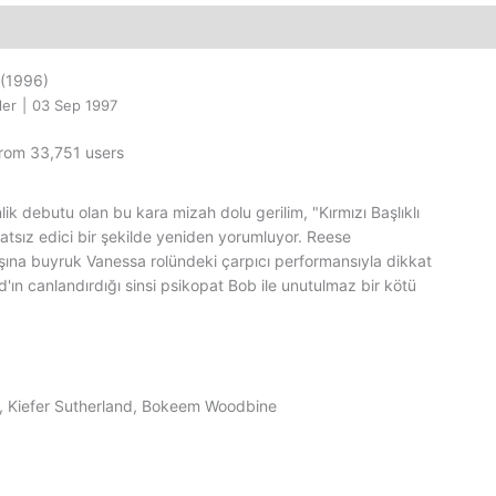
(1996)
ler
|
03 Sep 1997
from 33,751 users
k debutu olan bu kara mizah dolu gerilim, "Kırmızı Başlıklı
atsız edici bir şekilde yeniden yorumluyor. Reese
ına buyruk Vanessa rolündeki çarpıcı performansıyla dikkat
d'ın canlandırdığı sinsi psikopat Bob ile unutulmaz bir kötü
, Kiefer Sutherland, Bokeem Woodbine