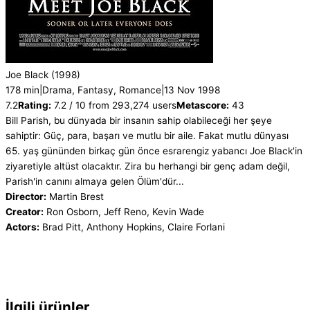
Joe Black
(1998)
178 min
|
Drama, Fantasy, Romance
|
13 Nov 1998
7.2
Rating:
7.2 / 10 from 293,274 users
Metascore:
43
Bill Parish, bu dünyada bir insanın sahip olabileceği her şeye
sahiptir: Güç, para, başarı ve mutlu bir aile. Fakat mutlu dünyası
65. yaş gününden birkaç gün önce esrarengiz yabancı Joe Black'in
ziyaretiyle altüst olacaktır. Zira bu herhangi bir genç adam değil,
Parish'in canını almaya gelen Ölüm'dür...
Director:
Martin Brest
Creator:
Ron Osborn, Jeff Reno, Kevin Wade
Actors:
Brad Pitt, Anthony Hopkins, Claire Forlani
İlgili ürünler