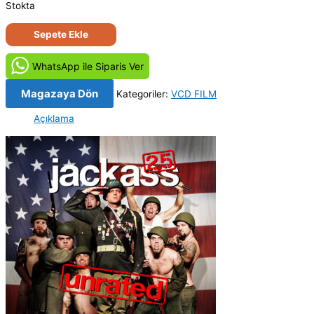
Stokta
Jackass
Sepete Ekle
2.5
(2007)
WhatsApp ile Siparis Ver
Orijinal
VCD
Magazaya Dön
Kategoriler:
VCD FILM
adet
Açıklama