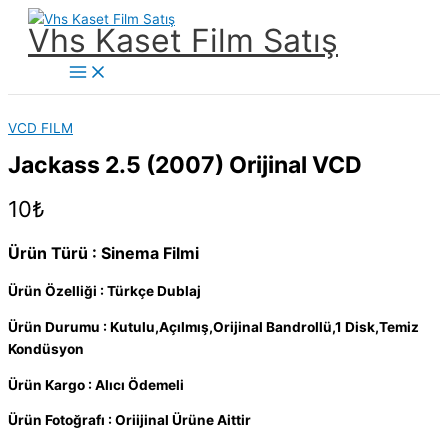
İçeriğe
Vhs Kaset Film Satış
atla
Main
Menu
VCD FILM
Jackass 2.5 (2007) Orijinal VCD
10
₺
Ürün Türü : Sinema Filmi
Ürün Özelliği : Türkçe Dublaj
Ürün Durumu : Kutulu,Açılmış,Orijinal Bandrollü,1 Disk,Temiz
Kondüsyon
Ürün Kargo : Alıcı Ödemeli
Ürün Fotoğrafı : Oriijinal Ürüne Aittir