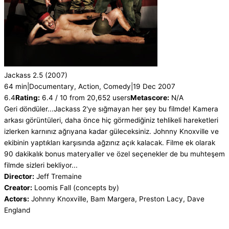
Jackass 2.5
(2007)
64 min
|
Documentary, Action, Comedy
|
19 Dec 2007
6.4
Rating:
6.4 / 10 from 20,652 users
Metascore:
N/A
Geri döndüler...Jackass 2'ye sığmayan her şey bu filmde! Kamera
arkası görüntüleri, daha önce hiç görmediğiniz tehlikeli hareketleri
izlerken karnınız ağrıyana kadar güleceksiniz. Johnny Knoxville ve
ekibinin yaptıkları karşısında ağzınız açık kalacak. Filme ek olarak
90 dakikalık bonus materyaller ve özel seçenekler de bu muhteşem
filmde sizleri bekliyor...
Director:
Jeff Tremaine
Creator:
Loomis Fall (concepts by)
Actors:
Johnny Knoxville, Bam Margera, Preston Lacy, Dave
England