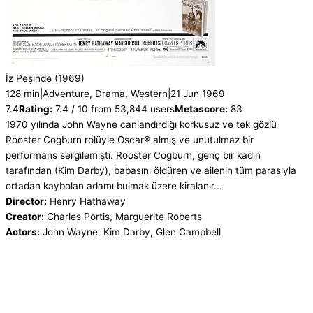
İz Peşinde
(1969)
128 min
|
Adventure, Drama, Western
|
21 Jun 1969
7.4
Rating:
7.4 / 10 from 53,844 users
Metascore:
83
1970 yılında John Wayne canlandırdığı korkusuz ve tek gözlü
Rooster Cogburn rolüyle Oscar® almış ve unutulmaz bir
performans sergilemişti. Rooster Cogburn, genç bir kadın
tarafından (Kim Darby), babasını öldüren ve ailenin tüm parasıyla
ortadan kaybolan adamı bulmak üzere kiralanır...
Director:
Henry Hathaway
Creator:
Charles Portis, Marguerite Roberts
Actors:
John Wayne, Kim Darby, Glen Campbell