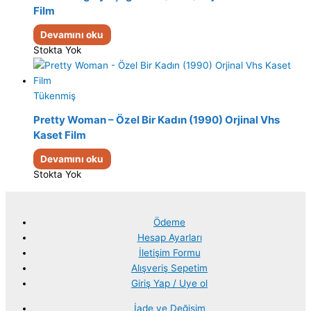
Film
Devamını oku
Stokta Yok
Tükenmiş
Pretty Woman – Özel Bir Kadın (1990) Orjinal Vhs
Kaset Film
Devamını oku
Stokta Yok
Ödeme
Hesap Ayarları
İletişim Formu
Alışveriş Sepetim
Giriş Yap / Uye ol
İade ve Değişim