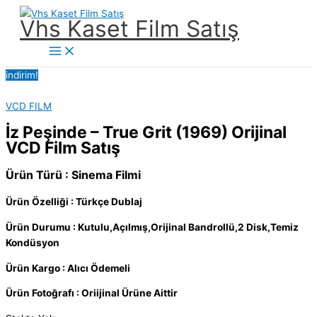
İçeriğe
Vhs Kaset Film Satış
atla
Main
Menu
indirim!
VCD FILM
İz Peşinde – True Grit (1969) Orijinal
VCD Film Satış
Ürün Türü : Sinema Filmi
Ürün Özelliği : Türkçe Dublaj
Ürün Durumu : Kutulu,Açılmış,Orijinal Bandrollü,2 Disk,Temiz
Kondüsyon
Ürün Kargo : Alıcı Ödemeli
Ürün Fotoğrafı : Oriijinal Ürüne Aittir