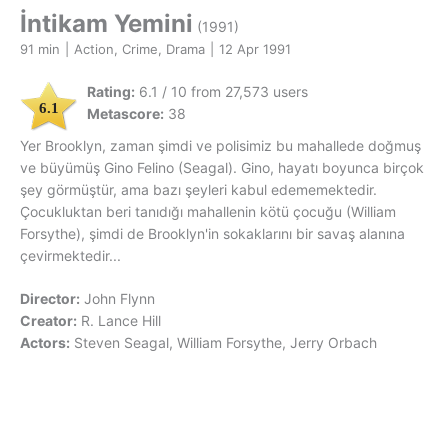
İntikam Yemini
(1991)
91 min
|
Action, Crime, Drama
|
12 Apr 1991
Rating:
6.1 / 10 from 27,573 users
6.1
Metascore:
38
Yer Brooklyn, zaman şimdi ve polisimiz bu mahallede doğmuş
ve büyümüş Gino Felino (Seagal). Gino, hayatı boyunca birçok
şey görmüştür, ama bazı şeyleri kabul edememektedir.
Çocukluktan beri tanıdığı mahallenin kötü çocuğu (William
Forsythe), şimdi de Brooklyn'in sokaklarını bir savaş alanına
çevirmektedir...
Director:
John Flynn
Creator:
R. Lance Hill
Actors:
Steven Seagal, William Forsythe, Jerry Orbach