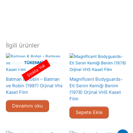
İlgili ürünler
TÜKENMIŞ
Stokta Yok
Batman & Robin – Batman
Magnificent Bodyguards-
ve Robin (1997) Orjinal Vhs
Eti Senin Kemiği Benim
Kaset Film
(1978) Orjinal VHS Kaset
Film
Devamını oku
Sepete Ekle