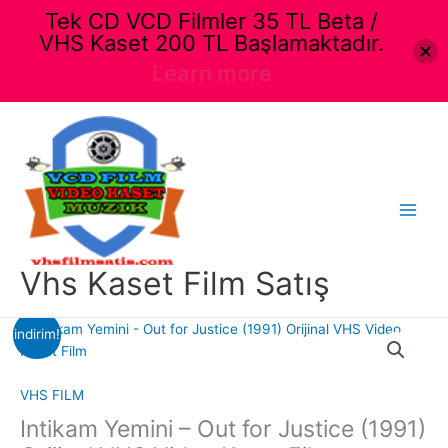
Tek CD VCD Filmler 35 TL Beta /
VHS Kaset 200 TL Başlamaktadır.
Learn more
İçeriğe
atla
Main
Menu
Vhs Kaset Film Satış
indirim!
VHS FILM
Intikam Yemini – Out for Justice (1991)