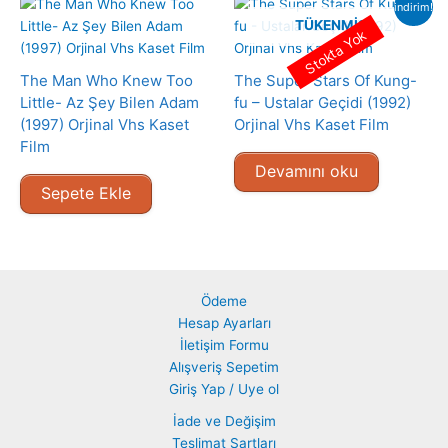
indirim!
TÜKENMIŞ
Stokta Yok
The Man Who Knew Too
The Super Stars Of Kung-
Little- Az Şey Bilen Adam
fu – Ustalar Geçidi (1992)
(1997) Orjinal Vhs Kaset
Orjinal Vhs Kaset Film
Film
Devamını oku
Sepete Ekle
Ödeme
Hesap Ayarları
İletişim Formu
Alışveriş Sepetim
Giriş Yap / Uye ol
İade ve Değişim
Teslimat Şartları