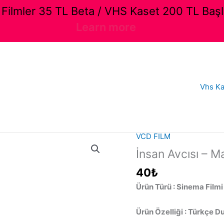
ilmler 35 TL Beta / VHS Kaset 200 TL Başl
Learn more
Vhs Ka
VCD FILM
İnsan Avcısı – M
40
₺
Ürün Türü : Sinema Filmi
Ürün Özelliği : Türkçe Du