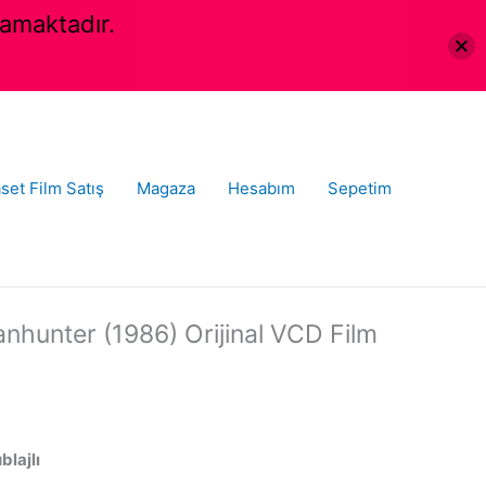
amaktadır.
set Film Satış
Magaza
Hesabım
Sepetim
anhunter (1986) Orijinal VCD Film
blajlı