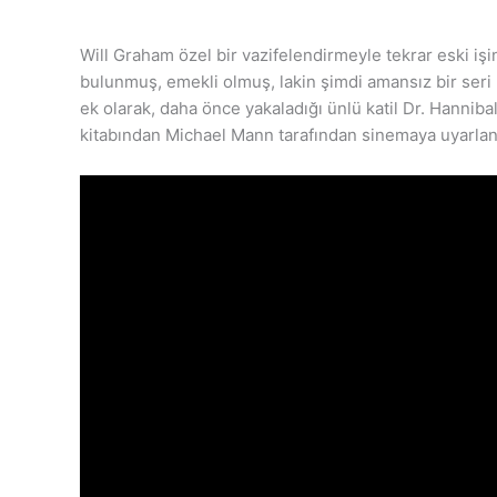
Will Graham özel bir vazifelendirmeyle tekrar eski iş
bulunmuş, emekli olmuş, lakin şimdi amansız bir seri
ek olarak, daha önce yakaladığı ünlü katil Dr. Hannibal
kitabından Michael Mann tarafından sinemaya uyarlan