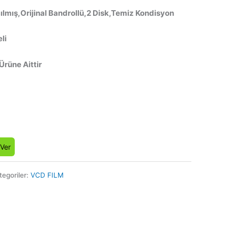
ılmış,Orijinal Bandrollü,2 Disk,Temiz Kondisyon
li
 Ürüne Aittir
 Ver
tegoriler:
VCD FILM