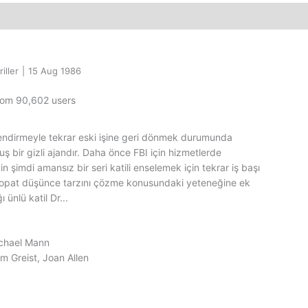
iller
|
15 Aug 1986
from 90,602 users
lendirmeyle tekrar eski işine geri dönmek durumunda
uş bir gizli ajandır. Daha önce FBI için hizmetlerde
n şimdi amansız bir seri katili enselemek için tekrar iş başı
ikopat düşünce tarzını çözme konusundaki yeteneğine ek
ünlü katil Dr...
ichael Mann
im Greist, Joan Allen