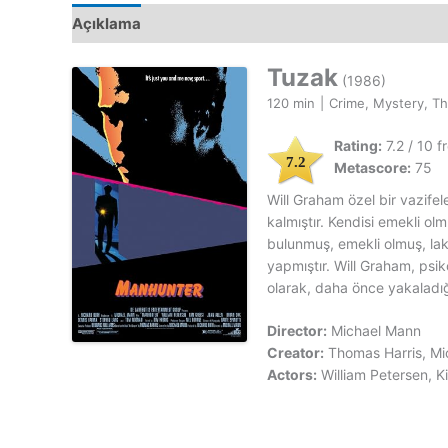
Açıklama
Tuzak
(1986)
120 min
|
Crime, Mystery, Thr
Rating:
7.2 / 10 
7.2
Metascore:
75
Will Graham özel bir vazife
kalmıştır. Kendisi emekli olm
bulunmuş, emekli olmuş, laki
yapmıştır. Will Graham, ps
olarak, daha önce yakaladığı 
Director:
Michael Mann
Creator:
Thomas Harris, M
Actors:
William Petersen, K