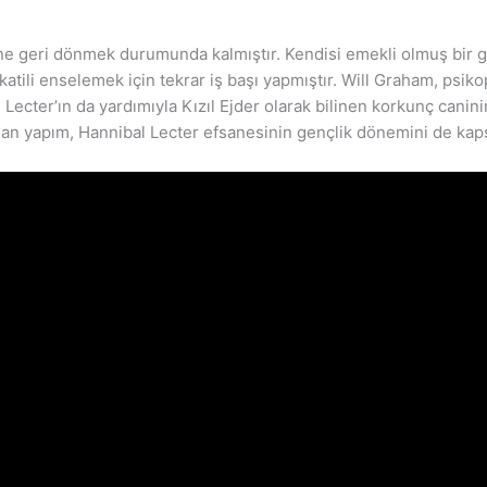
ine geri dönmek durumunda kalmıştır. Kendisi emekli olmuş bir gi
 katili enselemek için tekrar iş başı yapmıştır. Will Graham, ps
 Lecter’ın da yardımıyla Kızıl Ejder olarak bilinen korkunç canin
an yapım, Hannibal Lecter efsanesinin gençlik dönemini de kap