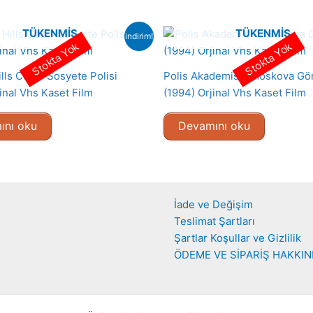
TÜKENMIŞ
TÜKENMIŞ
indirim!
Stokta Yok
Stokta Yok
lls Cop – Sosyete Polisi
Polis Akademisi : Moskova Gö
inal Vhs Kaset Film
(1994) Orjinal Vhs Kaset Film
ını oku
Devamını oku
İade ve Değişim
Teslimat Şartları
Şartlar Koşullar ve Gizlilik
ÖDEME VE SİPARİŞ HAKKI