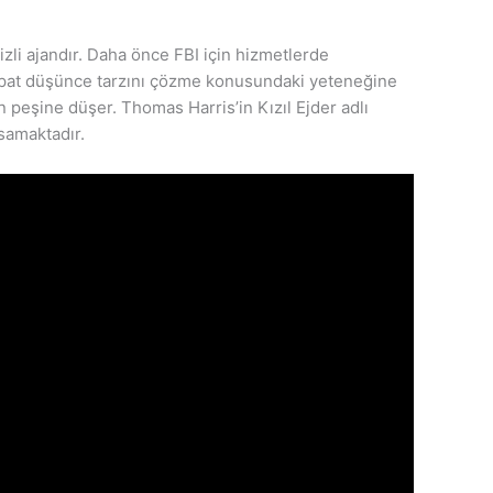
zli ajandır. Daha önce FBI için hizmetlerde
ikopat düşünce tarzını çözme konusundaki yeteneğine
in peşine düşer. Thomas Harris’in Kızıl Ejder adlı
samaktadır.