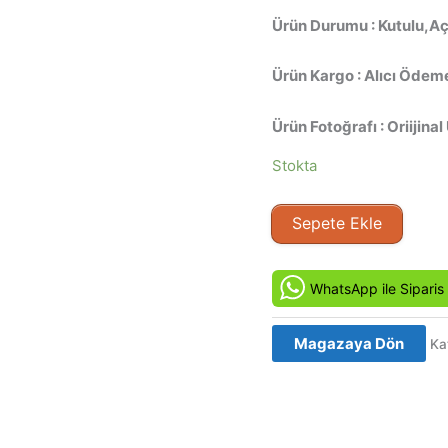
Ürün Durumu : Kutulu,Aç
Ürün Kargo : Alıcı Ödeme
Ürün Fotoğrafı : Oriijinal
Stokta
İnsan
Sepete Ekle
Avcısı
-
Manhunter
WhatsApp ile Siparis
(1986)
Orijinal
Magazaya Dön
Ka
VCD
Film
adet