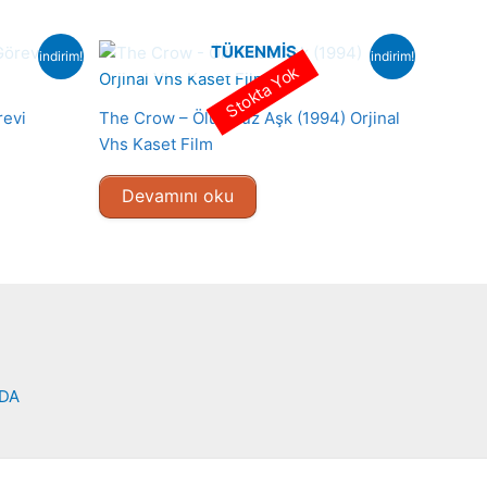
TÜKENMIŞ
indirim!
indirim!
Stokta Yok
revi
The Crow – Ölümsüz Aşk (1994) Orjinal
Vhs Kaset Film
Devamını oku
NDA