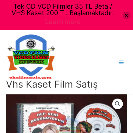
Tek CD VCD Filmler 35 TL Beta /
VHS Kaset 200 TL Başlamaktadır.
Learn more
İçeriğe
atla
Main
Menu
Vhs Kaset Film Satış