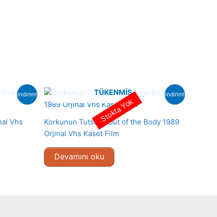
TÜKENMIŞ
indirim!
indirim!
Stokta Yok
nal Vhs
Korkunun Tutsağı-Out of the Body 1989
Orjinal Vhs Kaset Film
Devamını oku