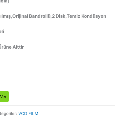
ublaj
ılmış,Orijinal Bandrollü,2 Disk,Temiz Kondüsyon
li
Ürüne Aittir
 Ver
tegoriler:
VCD FILM