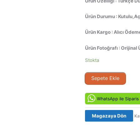
Ürün Özelliği : Türkçe D
Ürün Durumu : Kutulu,Aç
Ürün Kargo : Alıcı Ödeme
Ürün Fotoğrafı : Orijinal 
Stokta
Hayalet
Sepete Ekle
Gemi
-
Ghost
WhatsApp ile Siparis
Ship
(2002)
Magazaya Dön
Ka
Orijinal
VCD
Film