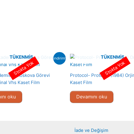
TÜKENMIŞ
TÜKENMIŞ
indirim!
Stokta Yok
Stokta Yok
demisi : Moskova Görevi
Protocol- Protokol (1984) Orji
inal Vhs Kaset Film
Kaset Film
ını oku
Devamını oku
İade ve Değişim