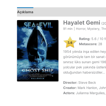
Açıklama
Hayalet Gemi
(20
91 min
|
Horror, Mystery, Thri
Rating:
5.6 / 10 
5.6
Metascore:
28
1954 yılında inşa edilen hey
görünümüyle tam bir sanat es
sınırsız lüks sunan gemi 19
yolcular pek yakında üstler
olduğundan habersizdiler...
Director:
Steve Beck
Creator:
Mark Hanlon, Joh
Actors:
Julianna Margulies,