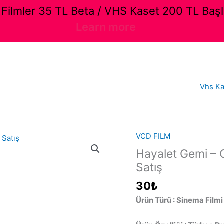
ilmler 35 TL Beta / VHS Kaset 200 TL Başl
Learn more
Vhs Ka
VCD FILM
Hayalet Gemi – G
Satış
30
₺
Ürün Türü : Sinema Filmi