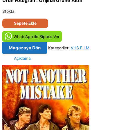
Ürün Fotoğrafı : Orijinal Ürüne Aittir
Stokta
Hatasızlar
Sepete Ekle
-
Not
WhatsApp ile Siparis Ver
Another
Mistake
Magazaya Dön
Kategoriler:
VHS FILM
(1989)
Açıklama
Orijinal
Vhs
Kaset
Film
adet