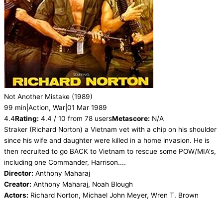
Not Another Mistake
(1989)
99 min
|
Action, War
|
01 Mar 1989
4.4
Rating:
4.4 / 10 from 78 users
Metascore:
N/A
Straker (Richard Norton) a Vietnam vet with a chip on his shoulder
since his wife and daughter were killed in a home invasion. He is
then recruited to go BACK to Vietnam to rescue some POW/MIA's,
including one Commander, Harrison....
Director:
Anthony Maharaj
Creator:
Anthony Maharaj, Noah Blough
Actors:
Richard Norton, Michael John Meyer, Wren T. Brown