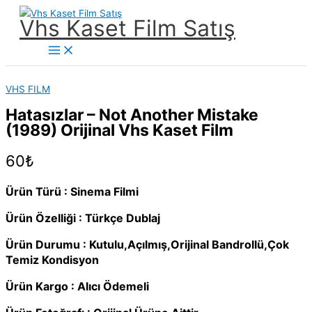
İçeriğe
Vhs Kaset Film Satış
atla
Main
Menu
VHS FILM
Hatasızlar – Not Another Mistake
(1989) Orijinal Vhs Kaset Film
60
₺
Ürün Türü : Sinema Filmi
Ürün Özelliği : Türkçe Dublaj
Ürün Durumu : Kutulu,Açılmış,Orijinal Bandrollü,Çok
Temiz Kondisyon
Ürün Kargo : Alıcı Ödemeli