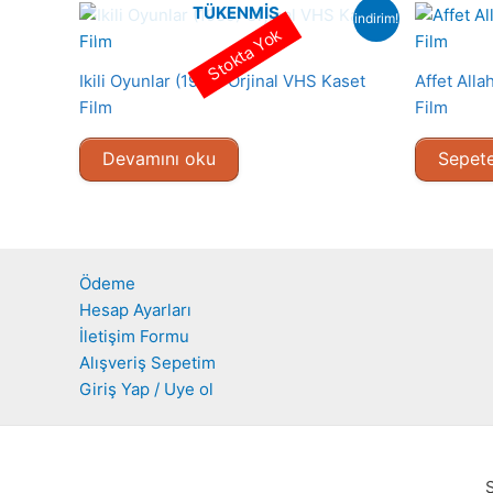
TÜKENMIŞ
indirim!
Stokta Yok
Ikili Oyunlar (1989) Orjinal VHS Kaset
Affet Alla
Film
Film
Devamını oku
Sepete
Ödeme
Hesap Ayarları
İletişim Formu
Alışveriş Sepetim
Giriş Yap / Uye ol
S