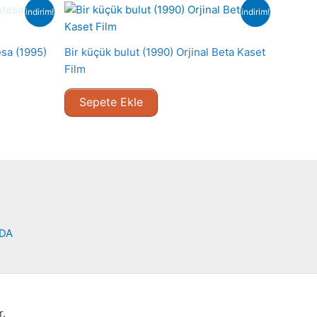
indirim!
indirim!
esa (1995)
Bir küçük bulut (1990) Orjinal Beta Kaset
Film
Sepete Ekle
NDA
r.