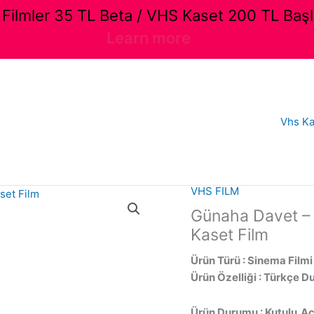
ilmler 35 TL Beta / VHS Kaset 200 TL Başl
Learn more
Vhs Ka
VHS FILM
Günaha Davet – A
Kaset Film
Ürün Türü : Sinema Filmi
Ürün Özelliği : Türkçe D
Ürün Durumu : Kutulu,Açı