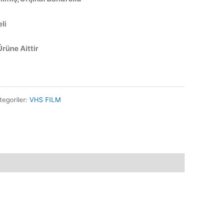
li
Ürüne Aittir
tegoriler:
VHS FILM