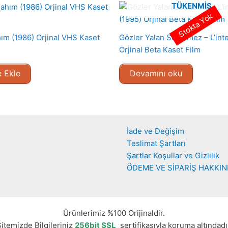
TÜKENMIŞ
Stokta Yok
hım (1986) Orjinal VHS Kaset
Gözler Yalan Söylemez – L’int
Orjinal Beta Kaset Film
 Ekle
Devamını oku
İade ve Değişim
Teslimat Şartları
Şartlar Koşullar ve Gizlilik
ÖDEME VE SİPARİŞ HAKKI
Ürünlerimiz %100 Orijinaldir.
itemizde Bilgileriniz
256bit SSL
sertifikasıyla koruma altındadı