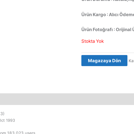
Ürün Kargo : Alıcı Ödeme
Ürün Fotoğrafı : Orijinal 
Stokta Yok
Magazaya Dön
Ka
3)
Oct 1993
from 183,023 users