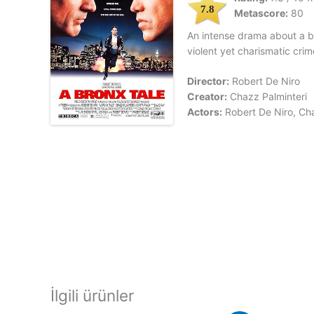
7.8
Metascore:
80
An intense drama about a b
violent yet charismatic crim
Director:
Robert De Niro
Creator:
Chazz Palminteri
Actors:
Robert De Niro, Cha
İlgili ürünler