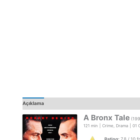
Açıklama
A Bronx Tale
(199
121 min
|
Crime, Drama
|
01 
Rating:
7.8 / 10 