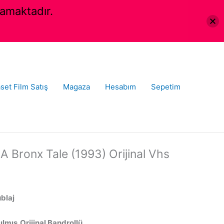
amaktadır.
set Film Satış
Magaza
Hesabım
Sepetim
 Bronx Tale (1993) Orijinal Vhs
ublaj
lmış,Orijinal Bandrollü