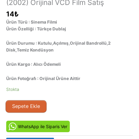
(2002) Orijinal VCD Film Satış
14
₺
Ürün Türü : Sinema Filmi
Ürün Özelliği : Türkçe Dublaj
Ürün Durumu : Kutulu,Açılmış,Orijinal Bandrollü,2
Disk,Temiz Kondüsyon
Ürün Kargo : Alıcı Ödemeli
Ürün Fotoğrafı : Orijinal Ürüne Aittir
Stokta
Günah
Sepete Ekle
-
El
crimen
WhatsApp ile Siparis Ver
del
Padre