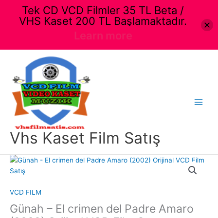
Tek CD VCD Filmler 35 TL Beta /
VHS Kaset 200 TL Başlamaktadır.
Learn more
İçeriğe
atla
Main
Menu
Vhs Kaset Film Satış
VCD FILM
Günah – El crimen del Padre Amaro