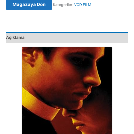
Magazaya Dön
Kategoriler:
VCD FILM
Amaro
(2002)
Orijinal
VCD
Film
Açıklama
Satış
adet