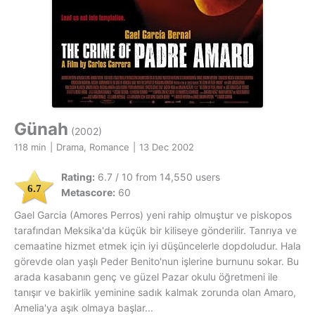
Günah
(2002)
118 min
|
Drama, Romance
|
13 Dec 2002
Rating:
6.7 / 10 from 14,550 users
6.7
Metascore:
60
Gael Garcia (Amores Perros) yeni rahip olmuştur ve piskopos
tarafından Meksika'da küçük bir kiliseye gönderilir. Tanrıya ve
cemaatine hizmet etmek için iyi düşüncelerle dopdoludur. Hala
görevde olan yaşlı Peder Benito'nun işlerine burnunu sokar. Bu
arada kasabanın genç ve güzel Pazar okulu öğretmeni ile
tanışır ve bakirlik yeminine sadık kalmak zorunda olan Amaro,
Amelia'ya aşık olmaya başlar...