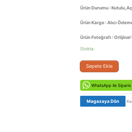
Ürün Durumu : Kutulu,Aç
Ürün Kargo : Alıcı Ödeme
Ürün Fotoğrafı : Oriijinal
Stokta
Gün
Sepete Ekle
Batımından
Şafağa
2
WhatsApp ile Siparis
-
From
Magazaya Dön
Ka
Dusk
Till
Dawn
2: