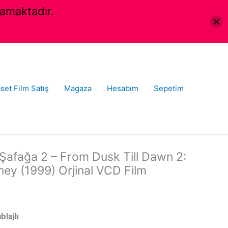
amaktadır.
set Film Satış
Magaza
Hesabım
Sepetim
Şafağa 2 – From Dusk Till Dawn 2:
ey (1999) Orjinal VCD Film
blajlı