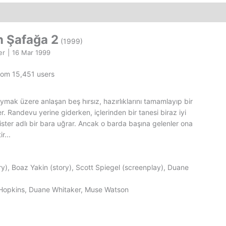
Texas
Blood
Money
 Şafağa 2
(1999)
(1999)
Orjinal
er
|
16 Mar 1999
VCD
from 15,451 users
Film
adet
ymak üzere anlaşan beş hırsız, hazırlıklarını tamamlayıp bir
. Randevu yerine giderken, içlerinden bir tanesi biraz iyi
ister adlı bir bara uğrar. Ancak o barda başına gelenler ona
r...
ry), Boaz Yakin (story), Scott Spiegel (screenplay), Duane
 Hopkins, Duane Whitaker, Muse Watson