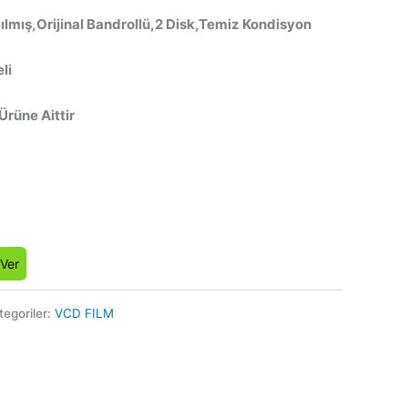
ılmış,Orijinal Bandrollü,2 Disk,Temiz Kondisyon
li
 Ürüne Aittir
 Ver
tegoriler:
VCD FILM