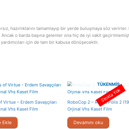
sız, hazırlıklarını tamamlayıp bir yerde buluşmaya söz verirler.
ar. Ancak o barda başına gelenler ona hiç de iyi vakit geçirtmemiş
e yardımcıları için de tam bir kabusa dönüşecektir.
TÜKENMIŞ
Stokta Yok
f Virtue – Erdem Savaşçıları
RoboCop 2 – Robot Polis 2 (1
inal Vhs Kaset Film
Orjinal Vhs Kaset Film
 Ekle
Devamını oku