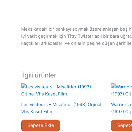
Meksika’daki bir bankayı soymak üzere anlaşan beş hır
iyi vakit geçirmek için Titty Twister adlı bir bara uğr
kaçtıkları arkadaşları ve onların peşine düşen şerif il
İlgili ürünler
Les visiteurs – Misafirler (1993) Orjinal
Warriors o
Vhs Kaset Film
(1997) Orj
Sepete Ekle
Sepete