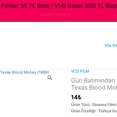
ilmler 35 TL Beta / VHS Kaset 200 TL Başl
Learn more
Vhs Ka
VCD FILM
Gün Batımından 
Texas Blood Mon
14
₺
Ürün Türü : Sinema Filmi
Ürün Özelliği : Türkçe Du