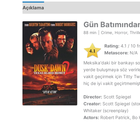
Açıklama
Gün Batımından
88 min
|
Crime, Horror, Thrill
Rating:
4.1 / 10 
4.1
Metascore:
N/A
Meksika'daki bir bankayı so
yerde buluşmaya söz verirler
vakit geçirmek için Titty Tw
hiç de iyi vakit geçirtmemişti
Director:
Scott Spiegel
Creator:
Scott Spiegel (sto
Whitaker (screenplay)
Actors:
Robert Patrick, Bo