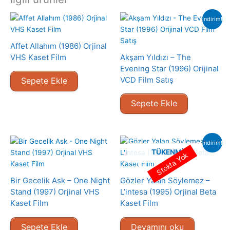
indirim!
Affet Allahım (1986) Orjinal
VHS Kaset Film
Akşam Yıldızı – The
Evening Star (1996) Orijinal
VCD Film Satış
Sepete Ekle
Sepete Ekle
indirim!
TÜKENMIŞ
Stokta Yok
Bir Gecelik Ask – One Night
Gözler Yalan Söylemez –
Stand (1997) Orjinal VHS
L’intesa (1995) Orjinal Beta
Kaset Film
Kaset Film
Sepete Ekle
Devamını oku