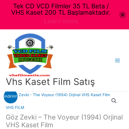
Tek CD VCD Filmler 35 TL Beta /
VHS Kaset 200 TL Başlamaktadır.
Learn more
İçeriğe
atla
Main
Menu
Vhs Kaset Film Satış
indirim!
VHS FILM
Göz Zevki – The Voyeur (1994) Orjinal
VHS Kaset Film