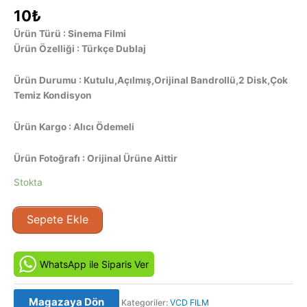
10
₺
Ürün Türü : Sinema Filmi
Ürün Özelliği : Türkçe Dublaj
Ürün Durumu : Kutulu,Açılmış,Orijinal Bandrollü,2 Disk,Çok
Temiz Kondisyon
Ürün Kargo : Alıcı Ödemeli
Ürün Fotoğrafı : Orijinal Ürüne Aittir
Stokta
Görünmez
Sepete Ekle
-
The
Invisible
WhatsApp ile Siparis Ver
(2007)
Orijinal
Magazaya Dön
Kategoriler:
VCD FILM
VCD