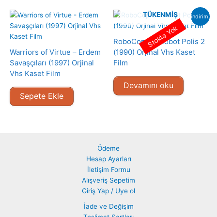
TÜKENMIŞ
indirim!
Stokta Yok
RoboCop 2 – Robot Polis 2
Warriors of Virtue – Erdem
(1990) Orjinal Vhs Kaset
Savaşçıları (1997) Orjinal
Film
Vhs Kaset Film
Devamını oku
Sepete Ekle
Ödeme
Hesap Ayarları
İletişim Formu
Alışveriş Sepetim
Giriş Yap / Uye ol
İade ve Değişim
Teslimat Şartları