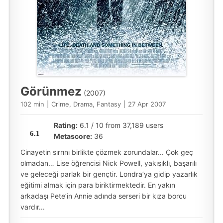
Görünmez
(2007)
102 min
|
Crime, Drama, Fantasy
|
27 Apr 2007
Rating:
6.1 / 10 from 37,189 users
6.1
Metascore:
36
Cinayetin sırrını birlikte çözmek zorundalar... Çok geç
olmadan… Lise öğrencisi Nick Powell, yakışıklı, başarılı
ve geleceği parlak bir gençtir. Londra’ya gidip yazarlık
eğitimi almak için para biriktirmektedir. En yakın
arkadaşı Pete’in Annie adında serseri bir kıza borcu
vardır...