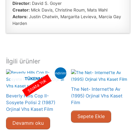
Director:
David S. Goyer
Creator:
Mick Davis, Christine Roum, Mats Wahl
Actors:
Justin Chatwin, Margarita Levieva, Marcia Gay
Harden
İlgili ürünler
indirim!
TÜKENMIŞ
Stokta Yok
The Net- Internet’te Av
Beverly Hills Cop II-
(1995) Orjinal Vhs Kaset
Sosyete Polisi 2 (1987)
Film
Orjinal Vhs Kaset Film
Sepete Ekle
Devamını oku