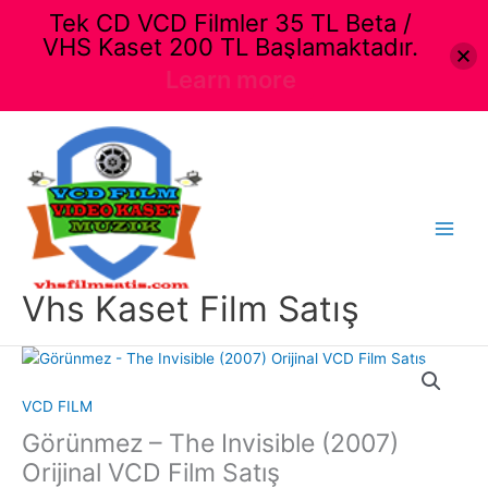
Tek CD VCD Filmler 35 TL Beta /
VHS Kaset 200 TL Başlamaktadır.
Learn more
İçeriğe
atla
Main
Menu
Vhs Kaset Film Satış
VCD FILM
Görünmez – The Invisible (2007)
Orijinal VCD Film Satış