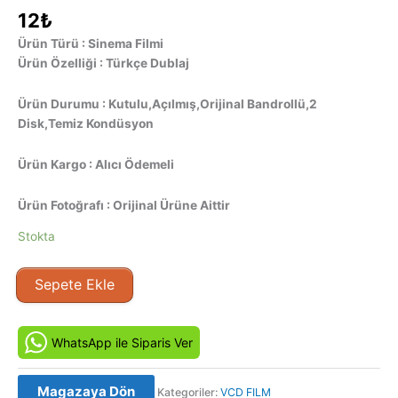
12
₺
Ürün Türü : Sinema Filmi
Ürün Özelliği : Türkçe Dublaj
Ürün Durumu : Kutulu,Açılmış,Orijinal Bandrollü,2
Disk,Temiz Kondüsyon
Ürün Kargo : Alıcı Ödemeli
Ürün Fotoğrafı : Orijinal Ürüne Aittir
Stokta
Gezgin
Sepete Ekle
-
World
Traveler
WhatsApp ile Siparis Ver
(2001)
Orijinal
Magazaya Dön
Kategoriler:
VCD FILM
VCD