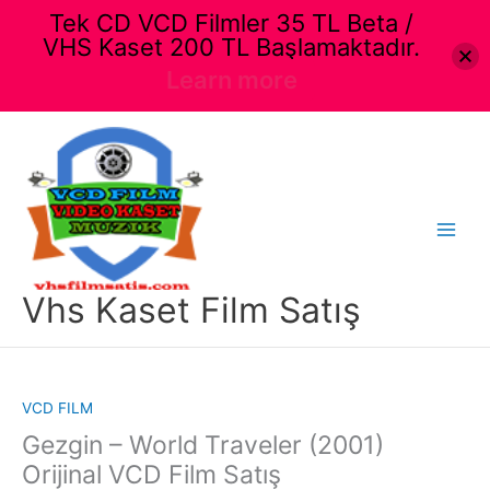
Tek CD VCD Filmler 35 TL Beta /
VHS Kaset 200 TL Başlamaktadır.
Learn more
İçeriğe
atla
Main
Menu
Vhs Kaset Film Satış
VCD FILM
Gezgin – World Traveler (2001)
Orijinal VCD Film Satış