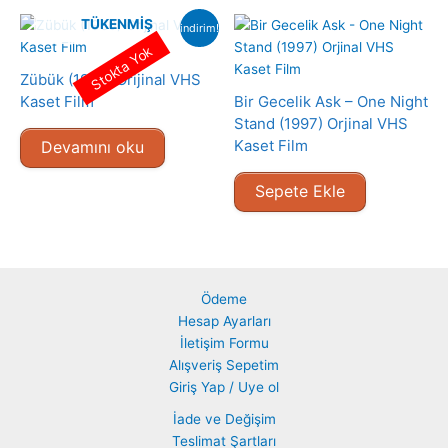
TÜKENMIŞ
indirim!
Stokta Yok
Zübük (1980) Orijinal VHS
Kaset Film
Bir Gecelik Ask – One Night
Stand (1997) Orjinal VHS
Kaset Film
Devamını oku
Sepete Ekle
Ödeme
Hesap Ayarları
İletişim Formu
Alışveriş Sepetim
Giriş Yap / Uye ol
İade ve Değişim
Teslimat Şartları