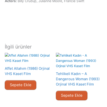
Actors:
Billy Crudup, Julianne Moore, Francie Swift
İlgili ürünler
Affet Allahım (1986) Orjinal
VHS Kaset Film
Tehlikeli Kadın – A
Dangerous Woman (1993)
Orjinal VHS Kaset Film
Sepete Ekle
Sepete Ekle