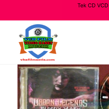
Tek CD VCD F
İçeriğe
atla