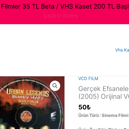
ilmler 35 TL Beta / VHS Kaset 200 TL Başl
Learn more
Vhs Ka
VCD FILM
Gerçek Efsanele
(2005) Orijinal 
50
₺
Ürün Türü : Sinema Filmi