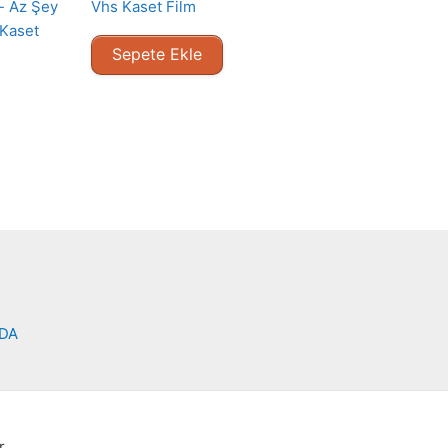
- Az Şey
Vhs Kaset Film
 Kaset
Sepete Ekle
NDA
r.