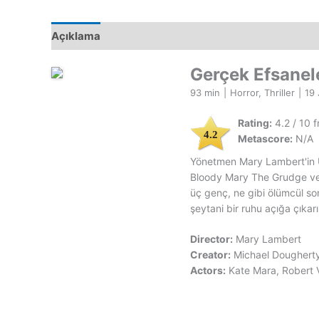
Açıklama
Gerçek Efsanel
93 min
|
Horror, Thriller
|
19 
Rating:
4.2 / 10 
4.2
Metascore:
N/A
Yönetmen Mary Lambert'in 
Bloody Mary The Grudge ve T
üç genç, ne gibi ölümcül s
şeytani bir ruhu açığa çıkarır
Director:
Mary Lambert
Creator:
Michael Dougherty
Actors:
Kate Mara, Robert V