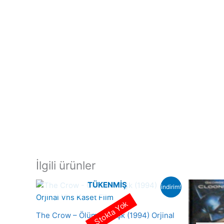
İlgili ürünler
TÜKENMIŞ
indirim!
Stokta Yok
The Crow – Ölümsüz Aşk (1994) Orjinal