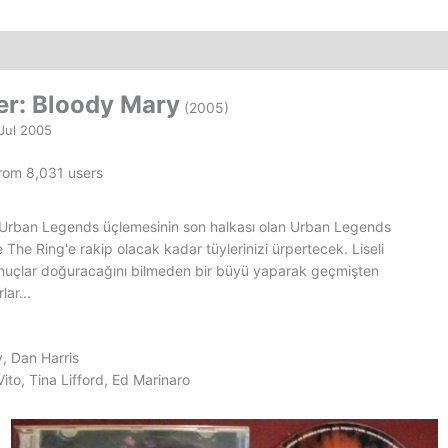
VCD
Film
adet
er: Bloody Mary
(2005)
Jul 2005
from 8,031 users
Urban Legends üçlemesinin son halkası olan Urban Legends
he Ring'e rakip olacak kadar tüylerinizi ürpertecek. Liseli
onuçlar doğuracağını bilmeden bir büyü yaparak geçmişten
lar...
, Dan Harris
ito, Tina Lifford, Ed Marinaro