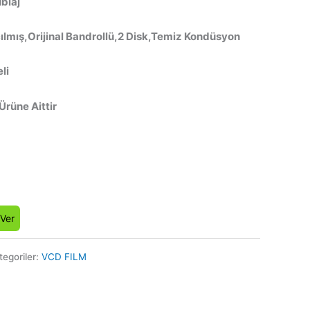
ublaj
ılmış,Orijinal Bandrollü,2 Disk,Temiz Kondüsyon
li
 Ürüne Aittir
 Ver
tegoriler:
VCD FILM