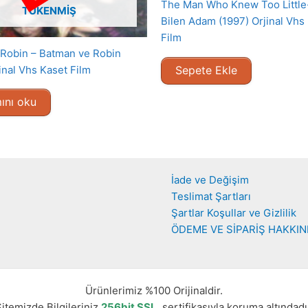
The Man Who Knew Too Little
TÜKENMIŞ
Bilen Adam (1997) Orjinal Vhs
Film
Robin – Batman ve Robin
inal Vhs Kaset Film
Sepete Ekle
ını oku
İade ve Değişim
Teslimat Şartları
Şartlar Koşullar ve Gizlilik
ÖDEME VE SİPARİŞ HAKKI
Ürünlerimiz %100 Orijinaldir.
itemizde Bilgileriniz
256bit SSL
sertifikasıyla koruma altındadı