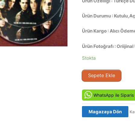
Ürün Özelliği : Türkçe D
Ürün Durumu : Kutulu,Aç
Ürün Kargo : Alıcı Ödeme
Ürün Fotoğrafı : Oriijinal
Stokta
Gerçek
Sepete Ekle
Efsaneler:
Bloody
Mary
WhatsApp ile Siparis
-
Bloody
Magazaya Dön
Ka
Mary
(2005)
Orijinal