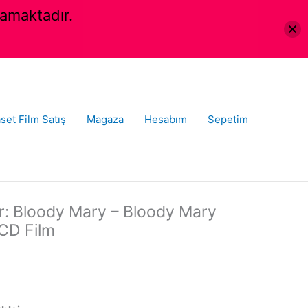
amaktadır.
set Film Satış
Magaza
Hesabım
Sepetim
r: Bloody Mary – Bloody Mary
VCD Film