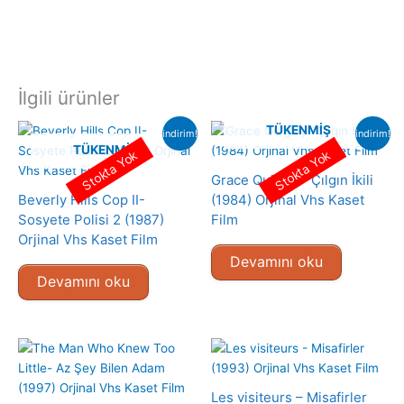
İlgili ürünler
TÜKENMIŞ
indirim!
indirim!
TÜKENMIŞ
Stokta Yok
Stokta Yok
Grace Quigley- Çılgın İkili
Beverly Hills Cop II-
(1984) Orjinal Vhs Kaset
Sosyete Polisi 2 (1987)
Film
Orjinal Vhs Kaset Film
Devamını oku
Devamını oku
Les visiteurs – Misafirler