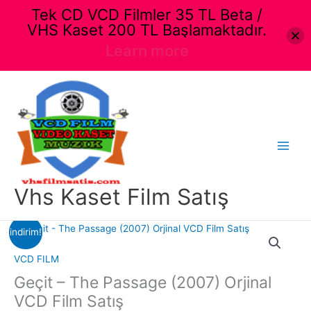
Tek CD VCD Filmler 35 TL Beta /
VHS Kaset 200 TL Başlamaktadır.
Learn more
İçeriğe
atla
Main
Menu
Vhs Kaset Film Satış
indirim!
VCD FILM
Geçit – The Passage (2007) Orjinal
VCD Film Satış