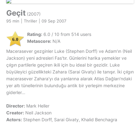
Geçit
(2007)
95 min
|
Thriller
|
09 Sep 2007
Rating:
6.0 / 10 from 514 users
6.0
Metascore:
N/A
Macerasever gezginler Luke (Stephen Dorff) ve Adam'ın (Neil
Jackson) yeni adresleri Fas'tır. Günlerini harika yemekler ve
çılgın partilerle geçiren ikili için bu ideal bir gezidir. Luke
büyüleyici güzellikteki Zahara (Sarai Givaty) ile tanışır. İki çılgın
macerasever Zahara'yı da yanlarına alarak Atlas Dağları'ndaki
yer altı tünellerinin bulunduğu antik bir yerleşim merkezine
giderler...
Director:
Mark Heller
Creator:
Neil Jackson
Actors:
Stephen Dorff, Sarai Givaty, Khalid Benchagra