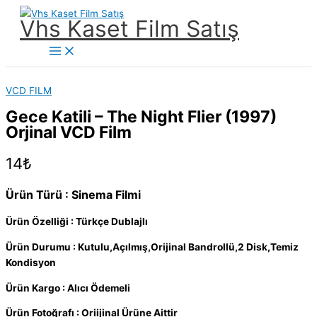
İçeriğe
Vhs Kaset Film Satış
atla
Main
Menu
VCD FILM
Gece Katili – The Night Flier (1997)
Orjinal VCD Film
14
₺
Ürün Türü : Sinema Filmi
Ürün Özelliği : Türkçe Dublajlı
Ürün Durumu : Kutulu,Açılmış,Orijinal Bandrollü,2 Disk,Temiz
Kondisyon
Ürün Kargo : Alıcı Ödemeli
Ürün Fotoğrafı : Oriijinal Ürüne Aittir