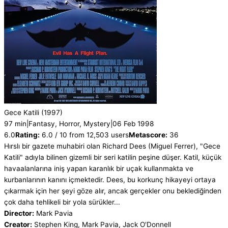
Gece Katili
(1997)
97 min
|
Fantasy, Horror, Mystery
|
06 Feb 1998
6.0
Rating:
6.0 / 10 from 12,503 users
Metascore:
36
Hırslı bir gazete muhabiri olan Richard Dees (Miguel Ferrer), "Gece
Katili" adıyla bilinen gizemli bir seri katilin peşine düşer. Katil, küçük
havaalanlarına iniş yapan karanlık bir uçak kullanmakta ve
kurbanlarının kanını içmektedir. Dees, bu korkunç hikayeyi ortaya
çıkarmak için her şeyi göze alır, ancak gerçekler onu beklediğinden
çok daha tehlikeli bir yola sürükler...
Director:
Mark Pavia
Creator:
Stephen King, Mark Pavia, Jack O'Donnell