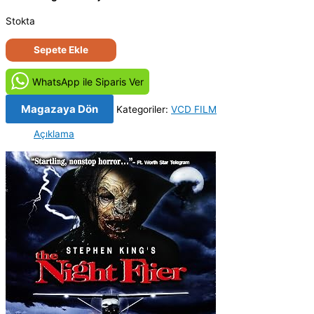
Stokta
Gece
Sepete Ekle
Katili
-
WhatsApp ile Siparis Ver
The
Night
Magazaya Dön
Kategoriler:
VCD FILM
Flier
Açıklama
(1997)
Orjinal
VCD
Film
adet