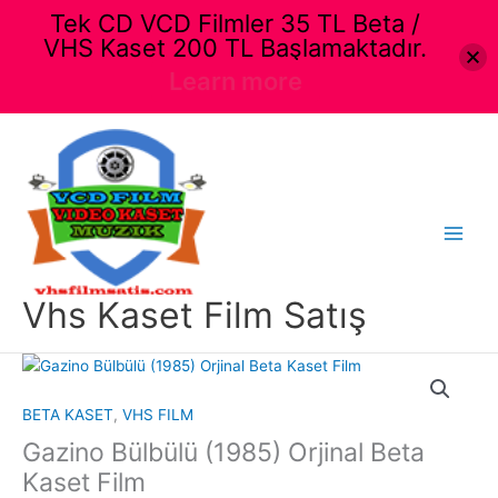
Tek CD VCD Filmler 35 TL Beta /
VHS Kaset 200 TL Başlamaktadır.
Learn more
İçeriğe
atla
Main
Menu
Vhs Kaset Film Satış
BETA KASET
,
VHS FILM
Gazino Bülbülü (1985) Orjinal Beta
Kaset Film