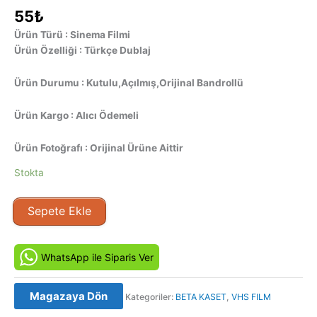
55
₺
Ürün Türü : Sinema Filmi
Ürün Özelliği : Türkçe Dublaj
Ürün Durumu : Kutulu,Açılmış,Orijinal Bandrollü
Ürün Kargo : Alıcı Ödemeli
Ürün Fotoğrafı : Orijinal Ürüne Aittir
Stokta
Gazino
Sepete Ekle
Bülbülü
(1985)
Orjinal
WhatsApp ile Siparis Ver
Beta
Kaset
Magazaya Dön
Kategoriler:
BETA KASET
,
VHS FILM
Film
adet