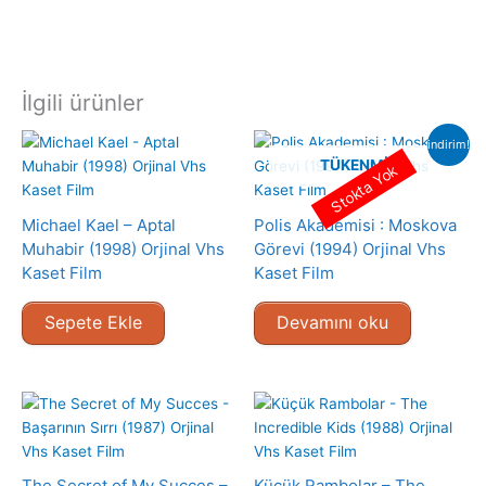
İlgili ürünler
indirim!
TÜKENMIŞ
Stokta Yok
Michael Kael – Aptal
Polis Akademisi : Moskova
Muhabir (1998) Orjinal Vhs
Görevi (1994) Orjinal Vhs
Kaset Film
Kaset Film
Sepete Ekle
Devamını oku
The Secret of My Succes –
Küçük Rambolar – The