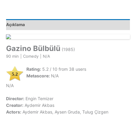
Açıklama
Gazino Bülbülü
(1985)
90 min
|
Comedy
|
N/A
Rating:
5.2 / 10 from 38 users
5.2
Metascore:
N/A
N/A
Director:
Engin Temizer
Creator:
Aydemir Akbas
Actors:
Aydemir Akbas, Aysen Gruda, Tulug Çizgen