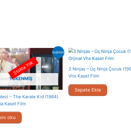
indirim!
Stokta Yok
3 Ninjas – Üç Ninja Çocuk (199
Vhs Kaset Film
TÜKENMIŞ
Sepete Ekle
teci – The Karate Kid (1984)
ta Kaset Film
ını oku