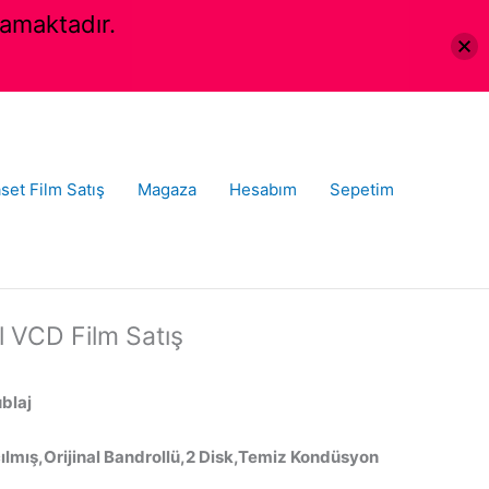
amaktadır.
set Film Satış
Magaza
Hesabım
Sepetim
l VCD Film Satış
ublaj
ılmış,Orijinal Bandrollü,2 Disk,Temiz Kondüsyon