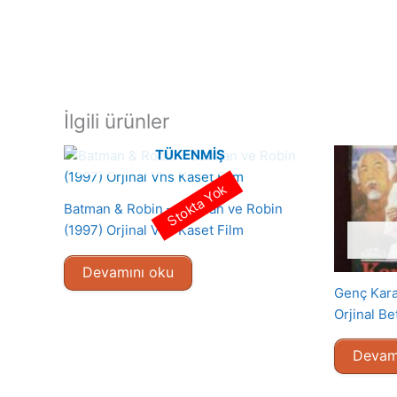
İlgili ürünler
TÜKENMIŞ
Stokta Yok
Batman & Robin – Batman ve Robin
(1997) Orjinal Vhs Kaset Film
Devamını oku
Genç Kara
Orjinal Be
Devam