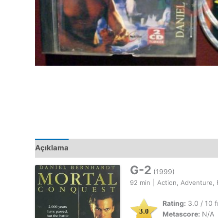
Açıklama
G-2
(1999)
92 min
|
Action, Adventure, 
Rating:
3.0 / 10 
3.0
Metascore:
N/A