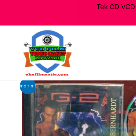
Tek CD VCD F
İçeriğe
atla
indirim!