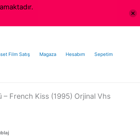
amaktadır.
set Film Satış
Magaza
Hesabım
Sepetim
 – French Kiss (1995) Orjinal Vhs
ublaj