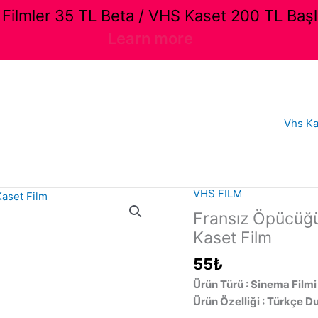
ilmler 35 TL Beta / VHS Kaset 200 TL Başl
Learn more
Vhs Ka
VHS FILM
Fransız Öpücüğü
Kaset Film
55
₺
Ürün Türü : Sinema Filmi
Ürün Özelliği : Türkçe D