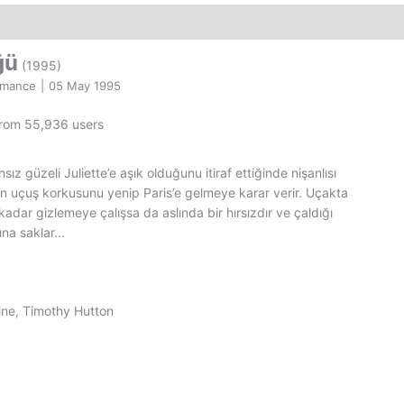
adet
ğü
(1995)
omance
|
05 May 1995
from 55,936 users
sız güzeli Juliette’e aşık olduğunu itiraf ettiğinde nişanlısı
n uçuş korkusunu yenip Paris’e gelmeye karar verir. Uçakta
adar gizlemeye çalışsa da aslında bir hırsızdır ve çaldığı
na saklar...
ine, Timothy Hutton