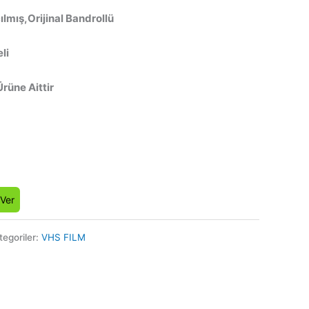
lmış,Orijinal Bandrollü
li
Ürüne Aittir
 Ver
tegoriler:
VHS FILM