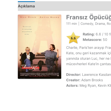
Açıklama
Fransız Öpücü
111 min
|
Comedy, Drama, R
Rating:
6.6 / 10 
6.6
Metascore:
50
Charlie, Paris’ten arayıp Fran
Kate, onu geri kazanmak içi
yanında oturan Luc, her ne k
mücevherleri Kate’in çantası
Director:
Lawrence Kasdan
Creator:
Adam Brooks
Actors:
Meg Ryan, Kevin Kl