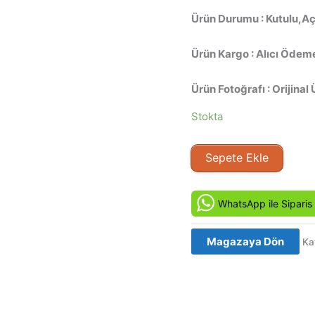
Ürün Durumu : Kutulu,Açı
Ürün Kargo : Alıcı Ödeme
Ürün Fotoğrafı : Orijinal 
Stokta
Fransız
Sepete Ekle
Öpücüğü
-
French
WhatsApp ile Siparis
Kiss
(1995)
Magazaya Dön
Ka
Orjinal
Vhs
Kaset
Film