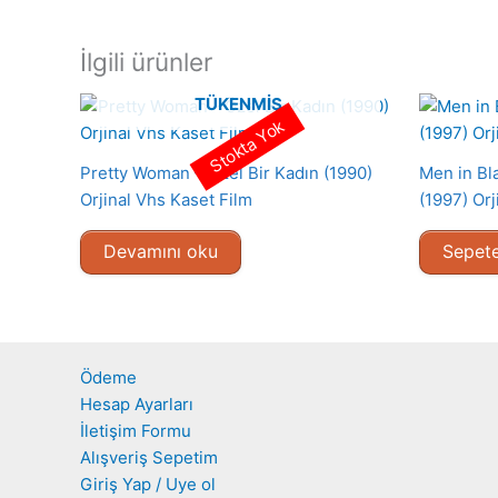
İlgili ürünler
TÜKENMIŞ
Stokta Yok
Pretty Woman – Özel Bir Kadın (1990)
Men in Bl
Orjinal Vhs Kaset Film
(1997) Orj
Devamını oku
Sepete
Ödeme
Hesap Ayarları
İletişim Formu
Alışveriş Sepetim
Giriş Yap / Uye ol