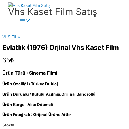
İçeriğe
Vhs Kaset Film Satış
atla
Main
Menu
VHS FILM
Evlatlık (1976) Orjinal Vhs Kaset Film
65
₺
Ürün Türü : Sinema Filmi
Ürün Özelliği : Türkçe Dublaj
Ürün Durumu : Kutulu,Açılmış,Orijinal Bandrollü
Ürün Kargo : Alıcı Ödemeli
Ürün Fotoğrafı : Orijinal Ürüne Aittir
Stokta