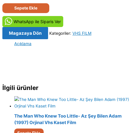
Evlatlık
Sepete Ekle
(1976)
Orjinal
WhatsApp ile Siparis Ver
Vhs
Kaset
Magazaya Dön
Kategoriler:
VHS FILM
Film
Açıklama
adet
İlgili ürünler
The Man Who Knew Too Little- Az Şey Bilen Adam
(1997) Orjinal Vhs Kaset Film
Sepete Ekle