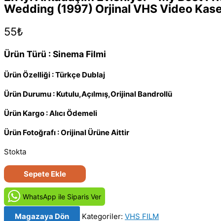
Wedding (1997) Orjinal VHS Video Kase
55
₺
Ürün Türü : Sinema Filmi
Ürün Özelliği : Türkçe Dublaj
Ürün Durumu : Kutulu,Açılmış,Orijinal Bandrollü
Ürün Kargo : Alıcı Ödemeli
Ürün Fotoğrafı : Orijinal Ürüne Aittir
Stokta
En
Sepete Ekle
İyi
Arkadaşım
WhatsApp ile Siparis Ver
Evleniyor
Magazaya Dön
Kategoriler:
VHS FILM
–