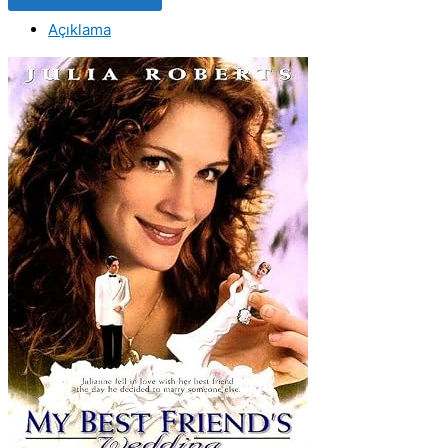
My
Açıklama
Best
Friend's
Wedding
(1997)
Orjinal
VHS
Video
Kaset
Film
adet