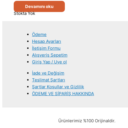
Devamını oku
Stokta Yok
Ödeme
Hesap Ayarları
İletişim Formu
Alışveriş Sepetim
Giriş Yap / Uye ol
İade ve Değişim
Teslimat Şartları
Şartlar Koşullar ve Gizlilik
ÖDEME VE SİPARİŞ HAKKINDA
Ürünlerimiz %100 Orijinaldir.