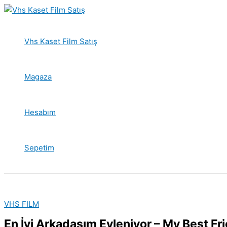
İçeriğe
atla
Vhs Kaset Film Satış
Magaza
Hesabım
Sepetim
VHS FILM
En İyi Arkadaşım Evleniyor – My Best Fri