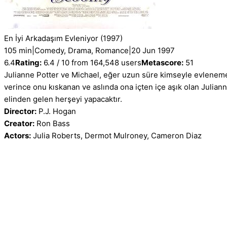
En İyi Arkadaşım Evleniyor
(1997)
105 min
|
Comedy, Drama, Romance
|
20 Jun 1997
6.4
Rating:
6.4 / 10 from 164,548 users
Metascore:
51
Julianne Potter ve Michael, eğer uzun süre kimseyle evlenemez
verince onu kıskanan ve aslında ona içten içe aşık olan Julianne
elinden gelen herşeyi yapacaktır.
Director:
P.J. Hogan
Creator:
Ron Bass
Actors:
Julia Roberts, Dermot Mulroney, Cameron Diaz