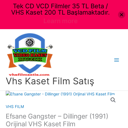
Tek CD VCD Filmler 35 TL Beta /
VHS Kaset 200 TL Başlamaktadır.
Learn more
İçeriğe
atla
Main
Menu
Vhs Kaset Film Satış
VHS FILM
Efsane Gangster – Dillinger (1991)
Orijinal VHS Kaset Film