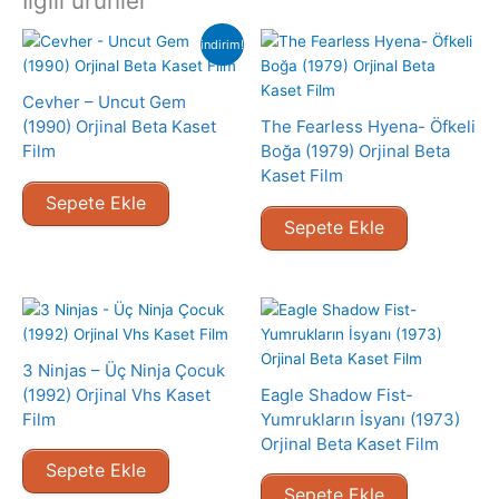
İlgili ürünler
indirim!
Cevher – Uncut Gem
(1990) Orjinal Beta Kaset
The Fearless Hyena- Öfkeli
Film
Boğa (1979) Orjinal Beta
Kaset Film
Sepete Ekle
Sepete Ekle
3 Ninjas – Üç Ninja Çocuk
(1992) Orjinal Vhs Kaset
Eagle Shadow Fist-
Film
Yumrukların İsyanı (1973)
Orjinal Beta Kaset Film
Sepete Ekle
Sepete Ekle