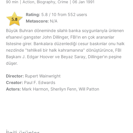
90 min
|
Action, Biography, Crime
|
06 Jan 1991
Rating:
5.8 / 10 from 552 users
5.8
Metascore:
N/A
Büyük Buhran döneminde silahlı banka soygunlarıyla ünlenen
efsanevi gangster John Dillinger, FBI'ın en çok arananlar
listesine girer. Bankalara düzenlediği cesur baskınlar onu halk
nezdinde "tehlikeli bir halk kahramanına" dönüştürünce, FBI
Başkanı J. Edgar Hoover ve Beyaz Saray, Dillinger'ın peşine
düşer.
Director:
Rupert Wainwright
Creator:
Paul F. Edwards
Actors:
Mark Harmon, Sherilyn Fenn, Will Patton