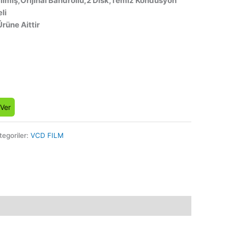
ılmış,Orijinal Bandrollü,2 Disk,Temiz Kondüsyon
li
Ürüne Aittir
 Ver
tegoriler:
VCD FILM