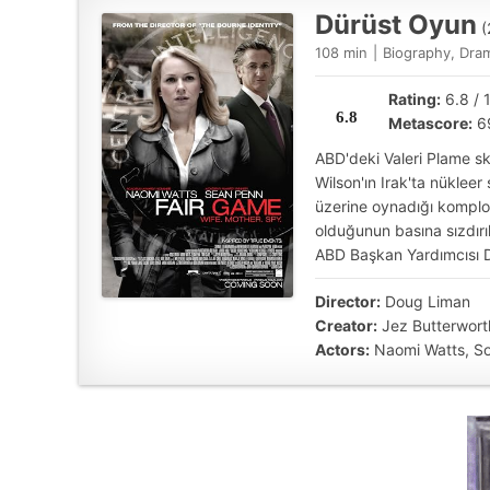
Dürüst Oyun
(
108 min
|
Biography, Dram
Rating:
6.8 / 
6.8
Metascore:
6
ABD'deki Valeri Plame sk
Wilson'ın Irak'ta nüklee
üzerine oynadığı komplo ü
olduğunun basına sızdırıl
ABD Başkan Yardımcısı D
Director:
Doug Liman
Creator:
Jez Butterwort
Actors:
Naomi Watts, S