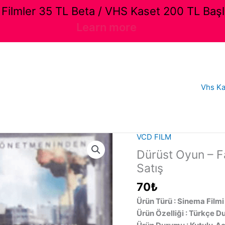
ilmler 35 TL Beta / VHS Kaset 200 TL Başl
Learn more
Vhs Ka
VCD FILM
Dürüst Oyun – Fa
Satış
70
₺
Ürün Türü : Sinema Filmi
Ürün Özelliği : Türkçe D