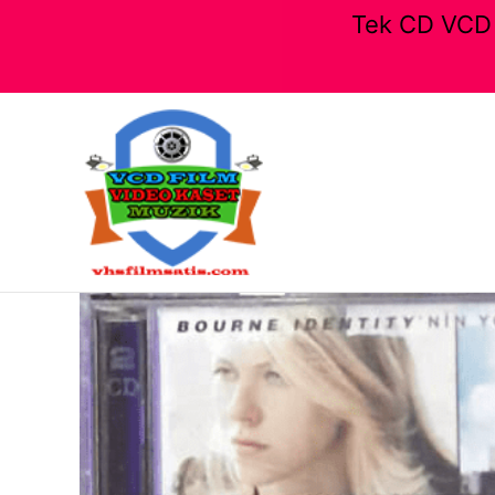
Tek CD VCD F
İçeriğe
atla