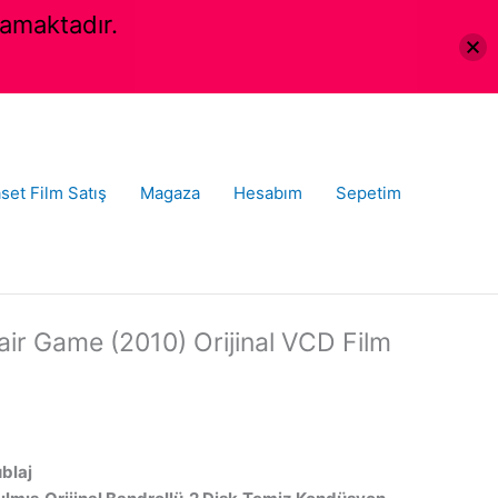
amaktadır.
set Film Satış
Magaza
Hesabım
Sepetim
ir Game (2010) Orijinal VCD Film
ublaj