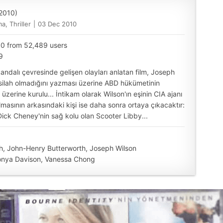
2010)
a, Thriller
|
03 Dec 2010
10 from 52,489 users
9
andalı çevresinde gelişen olayları anlatan film, Joseph
r silah olmadığını yazması üzerine ABD hükümetinin
zerine kurulu... İntikam olarak Wilson'ın eşinin CIA ajanı
masının arkasındaki kişi ise daha sonra ortaya çıkacaktır:
ick Cheney'nin sağ kolu olan Scooter Libby...
h, John-Henry Butterworth, Joseph Wilson
onya Davison, Vanessa Chong