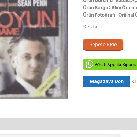
Ürün Durumu : Kutulu,Aç
Ürün Kargo : Alıcı Ödeme
Ürün Fotoğrafı : Orijinal 
Stokta
Dürüst
Sepete Ekle
Oyun
-
Fair
WhatsApp ile Siparis
Game
(2010)
Magazaya Dön
Ka
Orijinal
VCD
Film
Satış
adet