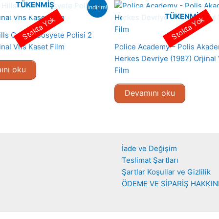
TÜKENMIŞ
indirim!
TÜKENMIŞ
Stokta Yok
Stokta Yok
lls Cop II- Sosyete Polisi 2
inal Vhs Kaset Film
Police Academy – Polis Akade
Herkes Devriye (1987) Orjinal
ını oku
Film
Devamını oku
İade ve Değişim
Teslimat Şartları
Şartlar Koşullar ve Gizlilik
ÖDEME VE SİPARİŞ HAKKI