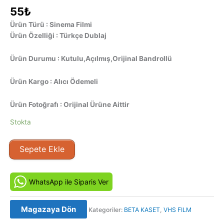
55
₺
Ürün Türü : Sinema Filmi
Ürün Özelliği : Türkçe Dublaj
Ürün Durumu : Kutulu,Açılmış,Orijinal Bandrollü
Ürün Kargo : Alıcı Ödemeli
Ürün Fotoğrafı : Orijinal Ürüne Aittir
Stokta
Devlerin
Sepete Ekle
Ölümü
(1990)
Orjinal
WhatsApp ile Siparis Ver
Beta
Kaset
Magazaya Dön
Kategoriler:
BETA KASET
,
VHS FILM
Film
adet