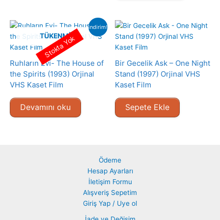
indirim!
TÜKENMIŞ
Stokta Yok
Ruhların Evi- The House of
Bir Gecelik Ask – One Night
the Spirits (1993) Orjinal
Stand (1997) Orjinal VHS
VHS Kaset Film
Kaset Film
Devamını oku
Sepete Ekle
Ödeme
Hesap Ayarları
İletişim Formu
Alışveriş Sepetim
Giriş Yap / Uye ol
İade ve Değişim