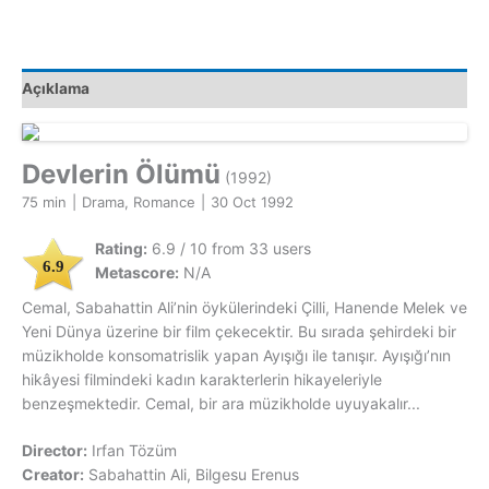
Açıklama
Devlerin Ölümü
(1992)
75 min
|
Drama, Romance
|
30 Oct 1992
Rating:
6.9 / 10 from 33 users
6.9
Metascore:
N/A
Cemal, Sabahattin Ali’nin öykülerindeki Çilli, Hanende Melek ve
Yeni Dünya üzerine bir film çekecektir. Bu sırada şehirdeki bir
müzikholde konsomatrislik yapan Ayışığı ile tanışır. Ayışığı’nın
hikâyesi filmindeki kadın karakterlerin hikayeleriyle
benzeşmektedir. Cemal, bir ara müzikholde uyuyakalır...
Director:
Irfan Tözüm
Creator:
Sabahattin Ali, Bilgesu Erenus