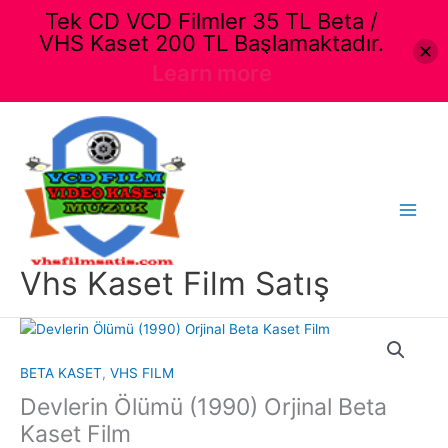
Tek CD VCD Filmler 35 TL Beta /
VHS Kaset 200 TL Başlamaktadır.
Learn more
İçeriğe
atla
Main
Menu
Vhs Kaset Film Satış
BETA KASET
,
VHS FILM
Devlerin Ölümü (1990) Orjinal Beta
Kaset Film