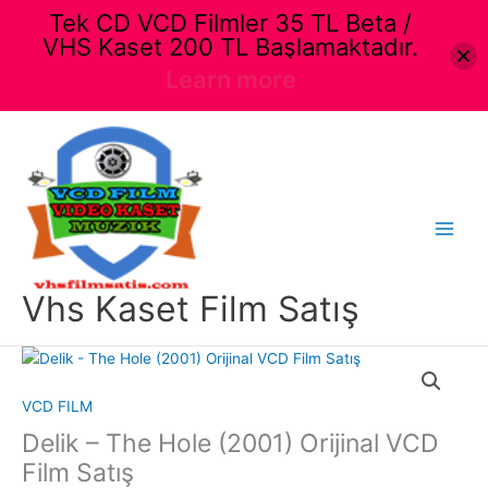
Tek CD VCD Filmler 35 TL Beta /
VHS Kaset 200 TL Başlamaktadır.
Learn more
İçeriğe
atla
Main
Menu
Vhs Kaset Film Satış
VCD FILM
Delik – The Hole (2001) Orijinal VCD
Film Satış