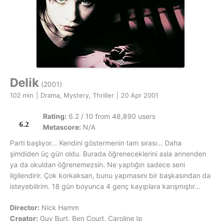
Delik
(2001)
102 min
|
Drama, Mystery, Thriller
|
20 Apr 2001
Rating:
6.2 / 10 from 48,890 users
6.2
Metascore:
N/A
Parti başlıyor... Kendini göstermenin tam sırası... Daha
şimdiden üç gün oldu. Burada öğreneceklerini asla annenden
ya da okuldan öğrenemezsin. Ne yaptığın sadece seni
ilgilendirir. Çok korkaksan, bunu yapmasını bir başkasından da
isteyebilirim. 18 gün boyunca 4 genç kayıplara karışmıştır...
Director:
Nick Hamm
Creator:
Guy Burt, Ben Court, Caroline Ip