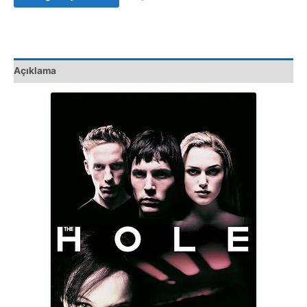
Film
Satış
adet
Açıklama