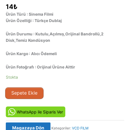
14
₺
Ürün Türü : Sinema Filmi
Ürün Özelliği : Türkçe Dublaj
Ürün Durumu : Kutulu,Açılmış,Orijinal Bandrollü,2
Disk,Temiz Kondüsyon
Ürün Kargo : Alıcı Ödemeli
Ürün Fotoğrafı : Orijinal Ürüne Aittir
Stokta
Delik
Sepete Ekle
-
The
Hole
WhatsApp ile Siparis Ver
(2001)
Orijinal
Magazaya Dön
Kategoriler:
VCD FILM
VCD