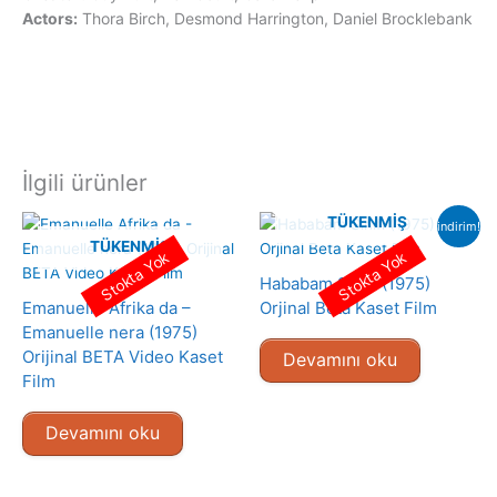
Actors:
Thora Birch, Desmond Harrington, Daniel Brocklebank
İlgili ürünler
TÜKENMIŞ
indirim!
TÜKENMIŞ
Stokta Yok
Stokta Yok
Hababam Sınıfı (1975)
Emanuelle Afrika da –
Orjinal Beta Kaset Film
Emanuelle nera (1975)
Orijinal BETA Video Kaset
Devamını oku
Film
Devamını oku