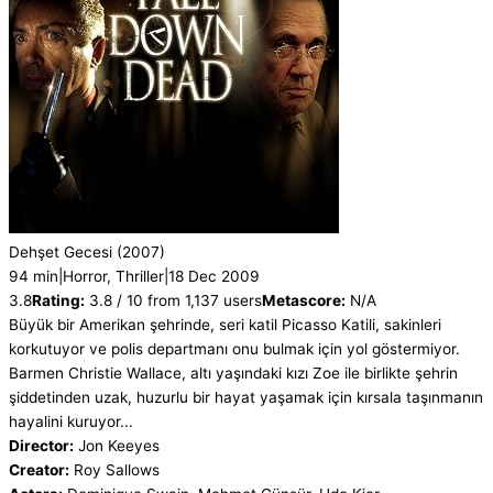
Dehşet Gecesi
(2007)
94 min
|
Horror, Thriller
|
18 Dec 2009
3.8
Rating:
3.8 / 10 from 1,137 users
Metascore:
N/A
Büyük bir Amerikan şehrinde, seri katil Picasso Katili, sakinleri
korkutuyor ve polis departmanı onu bulmak için yol göstermiyor.
Barmen Christie Wallace, altı yaşındaki kızı Zoe ile birlikte şehrin
şiddetinden uzak, huzurlu bir hayat yaşamak için kırsala taşınmanın
hayalini kuruyor...
Director:
Jon Keeyes
Creator:
Roy Sallows