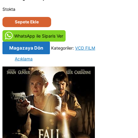
Stokta
Dehşet
Sepete Ekle
Gecesi
-
WhatsApp ile Siparis Ver
Fall
Down
Magazaya Dön
Kategoriler:
VCD FILM
Dead
Açıklama
(2007)
Orjinal
VCD
Film
Satış
adet