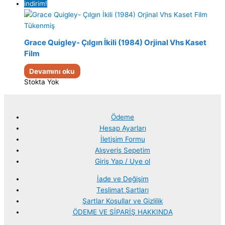
indirim!
Tükenmiş
Grace Quigley- Çılgın İkili (1984) Orjinal Vhs Kaset
Film
Devamını oku
Stokta Yok
Ödeme
Hesap Ayarları
İletişim Formu
Alışveriş Sepetim
Giriş Yap / Uye ol
İade ve Değişim
Teslimat Şartları
Şartlar Koşullar ve Gizlilik
ÖDEME VE SİPARİŞ HAKKINDA