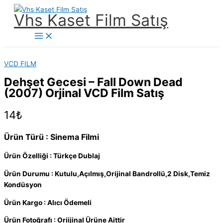
İçeriğe
Vhs Kaset Film Satış
atla
Main
Menu
VCD FILM
Dehşet Gecesi – Fall Down Dead
(2007) Orjinal VCD Film Satış
14
₺
Ürün Türü : Sinema Filmi
Ürün Özelliği : Türkçe Dublaj
Ürün Durumu : Kutulu,Açılmış,Orijinal Bandrollü,2 Disk,Temiz
Kondüsyon
Ürün Kargo : Alıcı Ödemeli
Ürün Fotoğrafı : Oriijinal Ürüne Aittir