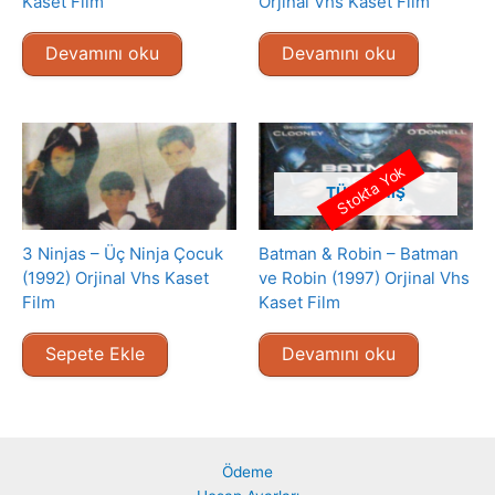
Kaset Film
Orjinal Vhs Kaset Film
Devamını oku
Devamını oku
Stokta Yok
TÜKENMIŞ
3 Ninjas – Üç Ninja Çocuk
Batman & Robin – Batman
(1992) Orjinal Vhs Kaset
ve Robin (1997) Orjinal Vhs
Film
Kaset Film
Sepete Ekle
Devamını oku
Ödeme