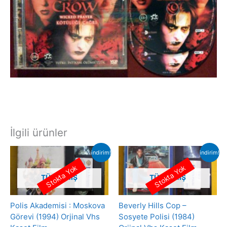
İlgili ürünler
indirim!
indirim!
Stokta Yok
Stokta Yok
TÜKENMIŞ
TÜKENMIŞ
Polis Akademisi : Moskova
Beverly Hills Cop –
Görevi (1994) Orjinal Vhs
Sosyete Polisi (1984)