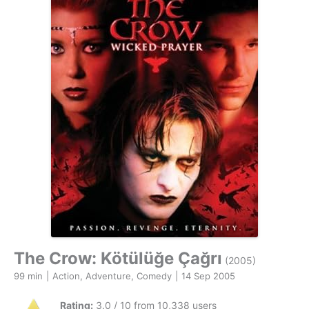
The Crow: Kötülüğe Çağrı
(2005)
99 min
|
Action, Adventure, Comedy
|
14 Sep 2005
Rating:
3.0 / 10 from 10,338 users