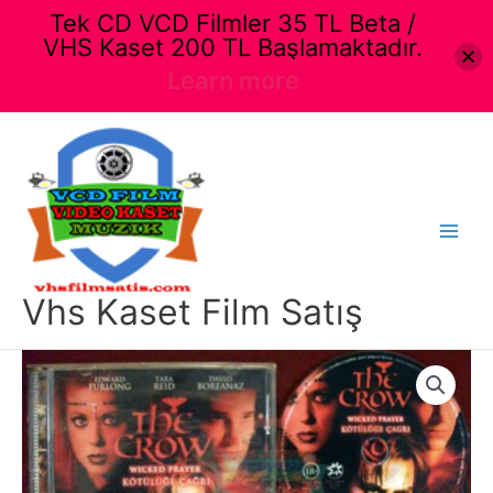
Tek CD VCD Filmler 35 TL Beta /
VHS Kaset 200 TL Başlamaktadır.
Learn more
İçeriğe
atla
Main
Menu
Vhs Kaset Film Satış