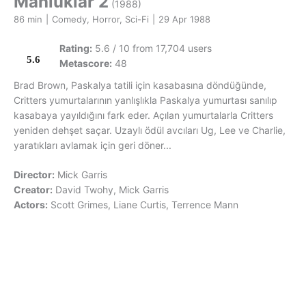
Mahluklar 2
(1988)
86 min
|
Comedy, Horror, Sci-Fi
|
29 Apr 1988
Rating:
5.6 / 10 from 17,704 users
5.6
Metascore:
48
Brad Brown, Paskalya tatili için kasabasına döndüğünde,
Critters yumurtalarının yanlışlıkla Paskalya yumurtası sanılıp
kasabaya yayıldığını fark eder. Açılan yumurtalarla Critters
yeniden dehşet saçar. Uzaylı ödül avcıları Ug, Lee ve Charlie,
yaratıkları avlamak için geri döner...
Director:
Mick Garris
Creator:
David Twohy, Mick Garris
Actors:
Scott Grimes, Liane Curtis, Terrence Mann