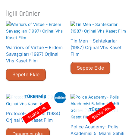
İlgili ürünler
Tin Men – Sahtekarlar
Warriors of Virtue – Erdem
(1987) Orjinal Vhs Kaset
Savaşçıları (1997) Orjinal
Film
Vhs Kaset Film
Sepete Ekle
Sepete Ekle
TÜKENMIŞ
indirim!
Stokta Yok
Stokta Yok
TÜKENMIŞ
Protocol- Protokol (1984)
Orjinal Vhs Kaset Film
Police Academy- Polis
Akademisi 5: Miami Sahili
Devamını oku