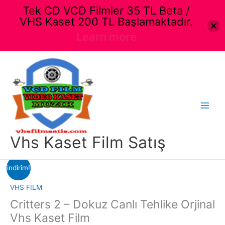
Tek CD VCD Filmler 35 TL Beta /
VHS Kaset 200 TL Başlamaktadır.
Learn more
İçeriğe
atla
Main
Menu
Vhs Kaset Film Satış
indirim!
VHS FILM
Critters 2 – Dokuz Canlı Tehlike Orjinal
Vhs Kaset Film