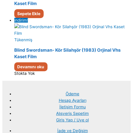
Kaset Film
Sepete Ekle
indirim!
Tükenmiş
Blind Swordsman- Kör Silahşör (1983) Orjinal Vhs
Kaset Film
Devamını oku
Stokta Yok
Ödeme
Hesap Ayarları
İletişim Formu
Alışveriş Sepetim
Giriş Yap / Uye ol
İade ve Değişim