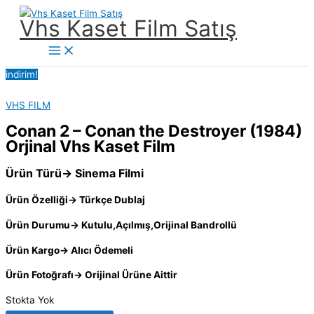
İçeriğe
Vhs Kaset Film Satış
atla
Main
Menu
indirim!
VHS FILM
Conan 2 – Conan the Destroyer (1984)
Orjinal Vhs Kaset Film
Ürün Türü→ Sinema Filmi
Ürün Özelliği→ Türkçe Dublaj
Ürün Durumu→ Kutulu,Açılmış,Orijinal Bandrollü
Ürün Kargo→ Alıcı Ödemeli
Ürün Fotoğrafı→ Orijinal Ürüne Aittir
Stokta Yok