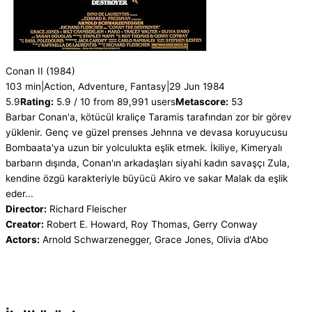
Conan II
(1984)
103 min
|
Action, Adventure, Fantasy
|
29 Jun 1984
5.9
Rating:
5.9 / 10 from 89,991 users
Metascore:
53
Barbar Conan'a, kötücül kraliçe Taramis tarafından zor bir görev
yüklenir. Genç ve güzel prenses Jehnna ve devasa koruyucusu
Bombaata'ya uzun bir yolculukta eşlik etmek. İkiliye, Kimeryalı
barbarın dışında, Conan'ın arkadaşları siyahi kadın savaşçı Zula,
kendine özgü karakteriyle büyücü Akiro ve sakar Malak da eşlik
eder...
Director:
Richard Fleischer
Creator:
Robert E. Howard, Roy Thomas, Gerry Conway
Actors:
Arnold Schwarzenegger, Grace Jones, Olivia d'Abo