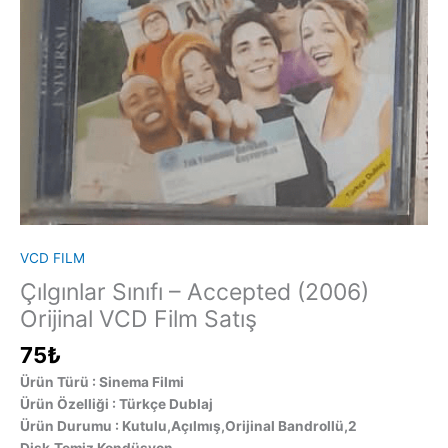
VCD FILM
Çılgınlar Sınıfı – Accepted (2006)
Orijinal VCD Film Satış
75
₺
Ürün Türü : Sinema Filmi
Ürün Özelliği : Türkçe Dublaj
Ürün Durumu : Kutulu,Açılmış,Orijinal Bandrollü,2
Disk,Temiz Kondüsyon