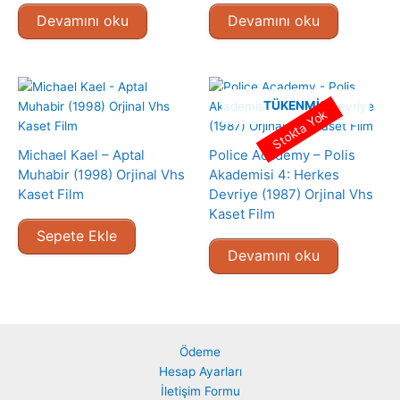
Devamını oku
Devamını oku
TÜKENMIŞ
Stokta Yok
Michael Kael – Aptal
Police Academy – Polis
Muhabir (1998) Orjinal Vhs
Akademisi 4: Herkes
Kaset Film
Devriye (1987) Orjinal Vhs
Kaset Film
Sepete Ekle
Devamını oku
Ödeme
Hesap Ayarları
İletişim Formu