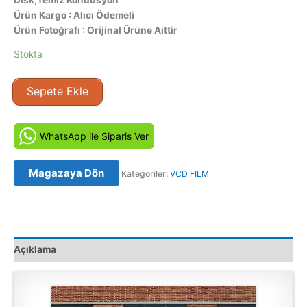
Ürün Kargo : Alıcı Ödemeli
Ürün Fotoğrafı : Orijinal Ürüne Aittir
Stokta
Çılgınlar
Sepete Ekle
Sınıfı
-
Accepted
WhatsApp ile Siparis Ver
(2006)
Orijinal
Magazaya Dön
Kategoriler:
VCD FILM
VCD
Film
Satış
adet
Açıklama