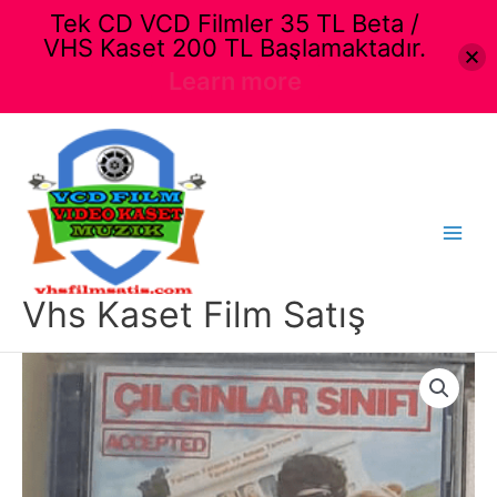
Tek CD VCD Filmler 35 TL Beta /
VHS Kaset 200 TL Başlamaktadır.
Learn more
İçeriğe
atla
Main
Menu
Vhs Kaset Film Satış