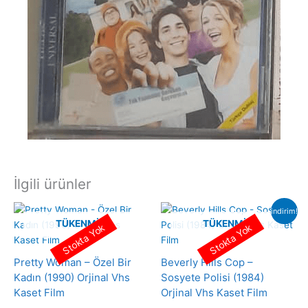
İlgili ürünler
indirim!
TÜKENMIŞ
TÜKENMIŞ
Stokta Yok
Stokta Yok
Pretty Woman – Özel Bir
Beverly Hills Cop –
Kadın (1990) Orjinal Vhs
Sosyete Polisi (1984)
Kaset Film
Orjinal Vhs Kaset Film