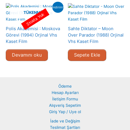
indirim!
TÜKENMIŞ
Stokta Yok
Polis Akademisi : Moskova
Sahte Diktator – Moon
Görevi (1994) Orjinal Vhs
Over Parador (1988) Orjinal
Kaset Film
Vhs Kaset Film
Devamını oku
Sepete Ekle
Ödeme
Hesap Ayarları
İletişim Formu
Alışveriş Sepetim
Giriş Yap / Uye ol
İade ve Değişim
Teslimat Şartları