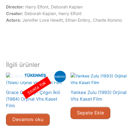
Director:
Harry Elfont, Deborah Kaplan
Creator:
Deborah Kaplan, Harry Elfont
Actors:
Jennifer Love Hewitt, Ethan Embry, Charlie Korsmo
İlgili ürünler
TÜKENMIŞ
indirim!
Stokta Yok
Grace Quigley- Çılgın İkili
Yankee Zulu (1993) Orjinal
(1984) Orjinal Vhs Kaset
Vhs Kaset Film
Film
Sepete Ekle
Devamını oku