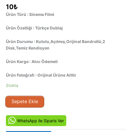
10
₺
Ürün Türü : Sinema Filmi
Ürün Özelliği : Türkçe Dublaj
Ürün Durumu : Kutulu,Açılmış,Orijinal Bandrollü,2
Disk,Temiz Kondisyon
Ürün Kargo : Alıcı Ödemeli
Ürün Fotoğrafı : Orijinal Ürüne Aittir
Stokta
Çılgın
Sepete Ekle
Parti
-
Can't
WhatsApp ile Siparis Ver
Hardly
Wait