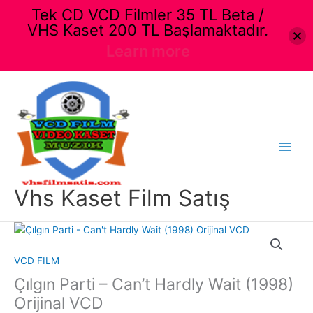
Tek CD VCD Filmler 35 TL Beta /
VHS Kaset 200 TL Başlamaktadır.
Learn more
İçeriğe
atla
Main
Menu
Vhs Kaset Film Satış
VCD FILM
Çılgın Parti – Can’t Hardly Wait (1998)
Orijinal VCD