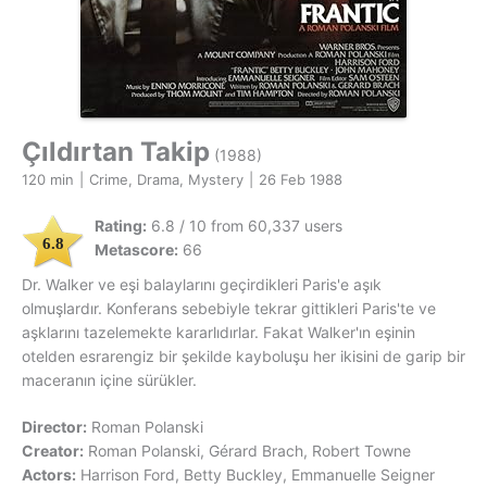
Çıldırtan Takip
(1988)
120 min
|
Crime, Drama, Mystery
|
26 Feb 1988
Rating:
6.8 / 10 from 60,337 users
6.8
Metascore:
66
Dr. Walker ve eşi balaylarını geçirdikleri Paris'e aşık
olmuşlardır. Konferans sebebiyle tekrar gittikleri Paris'te ve
aşklarını tazelemekte kararlıdırlar. Fakat Walker'ın eşinin
otelden esrarengiz bir şekilde kayboluşu her ikisini de garip bir
maceranın içine sürükler.
Director:
Roman Polanski
Creator:
Roman Polanski, Gérard Brach, Robert Towne
Actors:
Harrison Ford, Betty Buckley, Emmanuelle Seigner