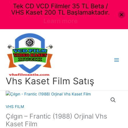
Tek CD VCD Filmler 35 TL Beta /
VHS Kaset 200 TL Başlamaktadır.
Learn more
İçeriğe
atla
Main
Menu
Vhs Kaset Film Satış
VHS FILM
Çılgın – Frantic (1988) Orjinal Vhs
Kaset Film