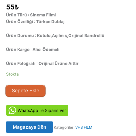
55
₺
Ürün Türü : Sinema Filmi
Ürün Özelliği : Türkçe Dublaj
Ürün Durumu : Kutulu,Açılmış,Orijinal Bandrollü
Ürün Kargo : Alıcı Ödemeli
Ürün Fotoğrafı : Orijinal Ürüne Aittir
Stokta
Çılgın
Sepete Ekle
-
Frantic
(1988)
WhatsApp ile Siparis Ver
Orjinal
Vhs
Magazaya Dön
Kategoriler:
VHS FILM
Kaset
Film